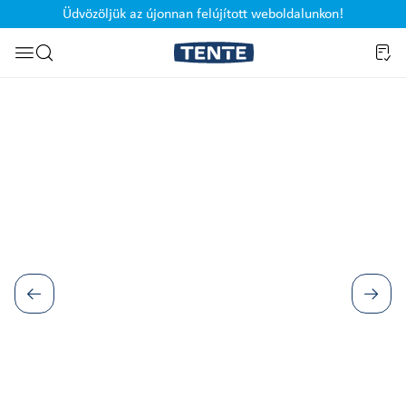
Üdvözöljük az újonnan felújított weboldalunkon!
Ugrás a kereséshez
Képgaléria kihagyása