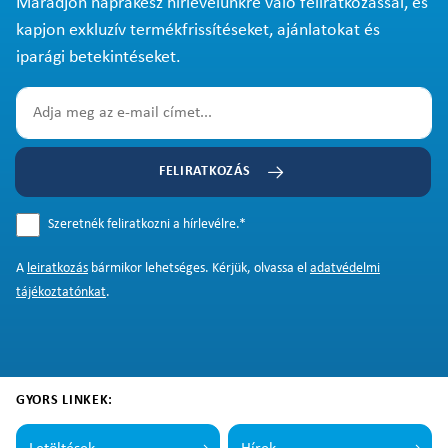
Maradjon naprakész hírlevelünkre való feliratkozással, és
kapjon exkluzív termékfrissítéseket, ajánlatokat és
iparági betekintéseket.
FELIRATKOZÁS
Szeretnék feliratkozni a hírlevélre.
*
A
leiratkozás
bármikor lehetséges. Kérjük, olvassa el
adatvédelmi
tájékoztatónkat
.
GYORS LINKEK: