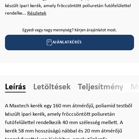
készült ipari kerék, amely fröccsöntött poliuretán futófelülettel
rendelke...
Részletek
Egyedi vagy nagy mennyiség? Kérjen árajánlatot most.
AJÁNLATKÉRÉS
Leírás
Letöltések
Teljesítmény
Mű
A Maxtech kerék egy 160 mm átmérőjű, poliamid testből
készült ipari kerék, amely fröccsöntött poliuretán
futófelülettel rendelkezik 40 mm szélesség mellett. A
kerék 58 mm hosszúságú nábbal és 20 mm átmérőjű