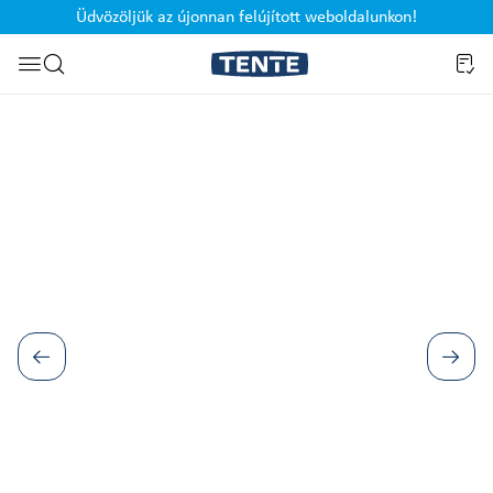
Üdvözöljük az újonnan felújított weboldalunkon!
Ugrás a kereséshez
Képgaléria kihagyása