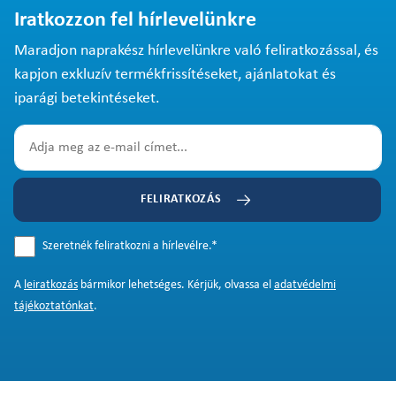
Iratkozzon fel hírlevelünkre
Maradjon naprakész hírlevelünkre való feliratkozással, és
kapjon exkluzív termékfrissítéseket, ajánlatokat és
iparági betekintéseket.
FELIRATKOZÁS
Szeretnék feliratkozni a hírlevélre.
*
A
leiratkozás
bármikor lehetséges. Kérjük, olvassa el
adatvédelmi
tájékoztatónkat
.