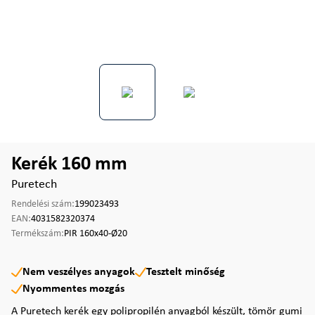
Kerék 160 mm
Puretech
Rendelési szám:
199023493
EAN:
4031582320374
Termékszám:
PIR 160x40-Ø20
Nem veszélyes anyagok
Tesztelt minőség
Nyommentes mozgás
A Puretech kerék egy polipropilén anyagból készült, tömör gumi