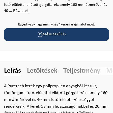
futófelülettel ellátott görgőkerék, amely 160 mm átmérővel és
40 ...
Részletek
Egyedi vagy nagy mennyiség? Kérjen árajánlatot most.
AJÁNLATKÉRÉS
Leírás
Letöltések
Teljesítmény
Mű
A Puretech kerék egy polipropilén anyagból készült,
tömör gumi futófelülettel ellátott görgőkerék, amely 160
mm átmérővel és 40 mm futófelület-szélességgel
rendelkezik. A kerék 58 mm hosszúságú nábbal és 20 mm