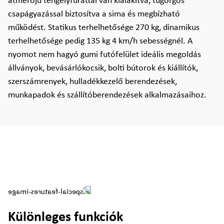
átmérőjű tengelyfurattal van kialakítva, tűgörgős
csapágyazással biztosítva a sima és megbízható
működést. Statikus terhelhetősége 270 kg, dinamikus
terhelhetősége pedig 135 kg 4 km/h sebességnél. A
nyomot nem hagyó gumi futófelület ideális megoldás
állványok, bevásárlókocsik, bolti bútorok és kiállítók,
szerszámrenyek, hulladékkezelő berendezések,
munkapadok és szállítóberendezések alkalmazásaihoz.
Különleges funkciók