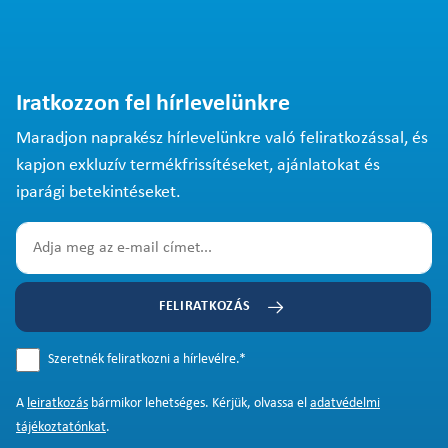
Iratkozzon fel hírlevelünkre
Maradjon naprakész hírlevelünkre való feliratkozással, és
kapjon exkluzív termékfrissítéseket, ajánlatokat és
iparági betekintéseket.
FELIRATKOZÁS
Szeretnék feliratkozni a hírlevélre.
*
A
leiratkozás
bármikor lehetséges. Kérjük, olvassa el
adatvédelmi
tájékoztatónkat
.