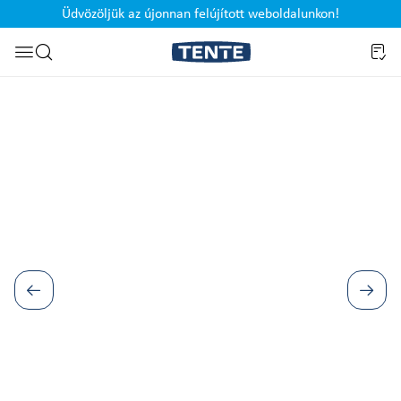
Üdvözöljük az újonnan felújított weboldalunkon!
Ugrás a kereséshez
Képgaléria kihagyása