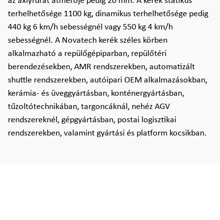
az axlyfurat átmérője pedig 20 mm. A kerék statikus
terhelhetősége 1100 kg, dinamikus terhelhetősége pedig
440 kg 6 km/h sebességnél vagy 550 kg 4 km/h
sebességnél. A Novatech kerék széles körben
alkalmazható a repülőgépiparban, repülőtéri
berendezésekben, AMR rendszerekben, automatizált
shuttle rendszerekben, autóipari OEM alkalmazásokban,
kerámia- és üveggyártásban, konténergyártásban,
tűzoltótechnikában, targoncáknál, nehéz AGV
rendszereknél, gépgyártásban, postai logisztikai
rendszerekben, valamint gyártási és platform kocsikban.