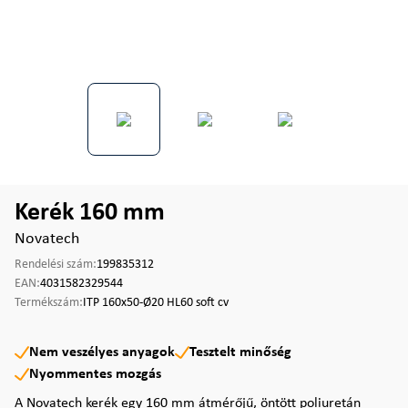
Kerék 160 mm
Novatech
Rendelési szám:
199835312
EAN:
4031582329544
Termékszám:
ITP 160x50-Ø20 HL60 soft cv
Nem veszélyes anyagok
Tesztelt minőség
Nyommentes mozgás
A Novatech kerék egy 160 mm átmérőjű, öntött poliuretán