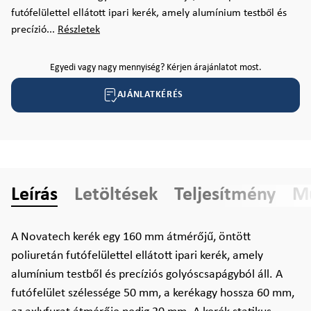
futófelülettel ellátott ipari kerék, amely alumínium testből és
precízió...
Részletek
Egyedi vagy nagy mennyiség? Kérjen árajánlatot most.
AJÁNLATKÉRÉS
Leírás
Letöltések
Teljesítmény
Mű
A Novatech kerék egy 160 mm átmérőjű, öntött
poliuretán futófelülettel ellátott ipari kerék, amely
alumínium testből és precíziós golyóscsapágyból áll. A
futófelület szélessége 50 mm, a kerékagy hossza 60 mm,