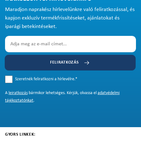
Maradjon naprakész hírlevelünkre való feliratkozással, és
kapjon exkluzív termékfrissítéseket, ajánlatokat és
iparági betekintéseket.
FELIRATKOZÁS
Szeretnék feliratkozni a hírlevélre.
*
A
leiratkozás
bármikor lehetséges. Kérjük, olvassa el
adatvédelmi
tájékoztatónkat
.
GYORS LINKEK: