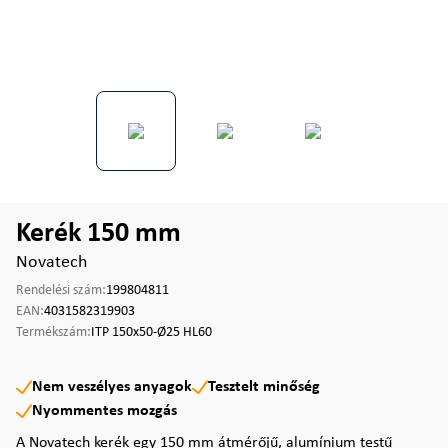
Kerék 150 mm
Novatech
Rendelési szám:
199804811
EAN:
4031582319903
Termékszám:
ITP 150x50-Ø25 HL60
Nem veszélyes anyagok
Tesztelt minőség
Nyommentes mozgás
A Novatech kerék egy 150 mm átmérőjű, alumínium testű