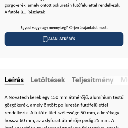
görgőkerék, amely öntött poliuretán futófelülettel rendelkezik.
A futófelü...
Részletek
Egyedi vagy nagy mennyiség? Kérjen árajánlatot most.
AJÁNLATKÉRÉS
Leírás
Letöltések
Teljesítmény
Mű
A Novatech kerék egy 150 mm átmérőjű, alumínium testű
görgőkerék, amely öntött poliuretán futófelülettel
rendelkezik. A futófelület szélessége 50 mm, a kerékagy
hossza 60 mm, az axlyfurat átmérője pedig 25 mm. A