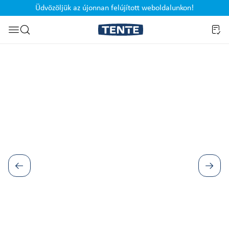
Üdvözöljük az újonnan felújított weboldalunkon!
Ugrás a kereséshez
Képgaléria kihagyása