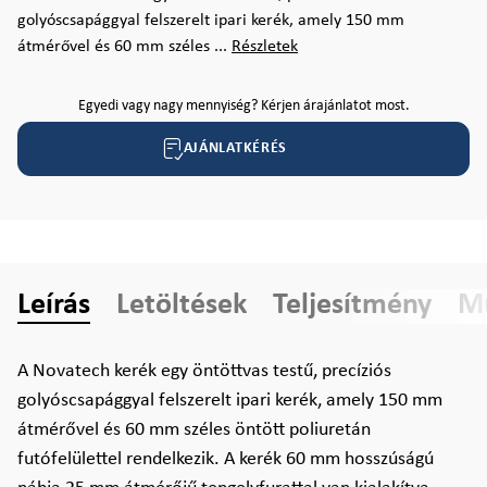
golyóscsapággyal felszerelt ipari kerék, amely 150 mm
átmérővel és 60 mm széles ...
Részletek
Egyedi vagy nagy mennyiség? Kérjen árajánlatot most.
AJÁNLATKÉRÉS
Leírás
Letöltések
Teljesítmény
Mű
A Novatech kerék egy öntöttvas testű, precíziós
golyóscsapággyal felszerelt ipari kerék, amely 150 mm
átmérővel és 60 mm széles öntött poliuretán
futófelülettel rendelkezik. A kerék 60 mm hosszúságú