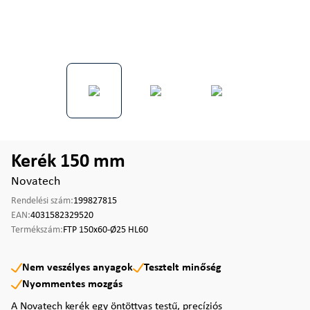
Kerék 150 mm
Novatech
Rendelési szám:
199827815
EAN:
4031582329520
Termékszám:
FTP 150x60-Ø25 HL60
Nem veszélyes anyagok
Tesztelt minőség
Nyommentes mozgás
A Novatech kerék egy öntöttvas testű, precíziós