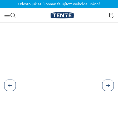
Üdvözöljük az újonnan felújított weboldalunkon!
Ugrás a kereséshez
Képgaléria kihagyása