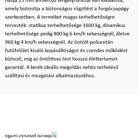
nábja 25 mm átmérőjű tengelyfurattal van kialakítva,
amely biztosítja a biztonságos rögzítést a forgócsapágy
szerkezetben. A terméket magas terhelhetőségre
tervezték: statikus terhelhetősége 1600 kg, dinamikus
terhelhetősége pedig 800 kg 6 km/h sebességnél, illetve
960 kg 4 km/h sebességnél. Az öntött poliuretán
futófelület kiváló kopásállóságot és csendes működést
biztosít, míg az öntöttvas test hosszú élettartamot
garantál. A kerék ideális megoldás nehéz terhelésű
szállítási és mozgatási alkalmazásokhoz.