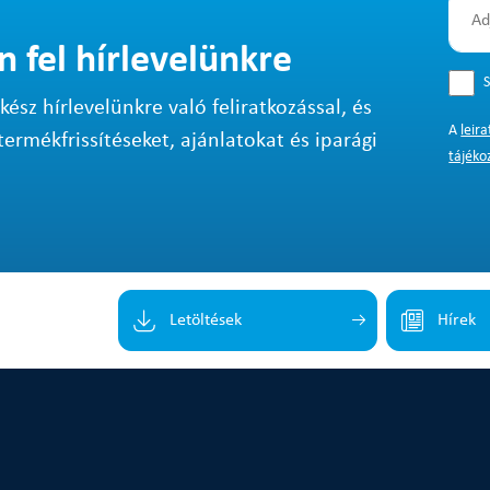
n fel hírlevelünkre
S
sz hírlevelünkre való feliratkozással, és
A
leir
termékfrissítéseket, ajánlatokat és iparági
tájéko
Letöltések
Hírek