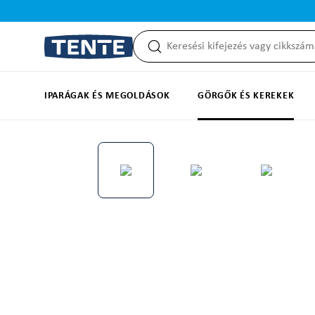
reséshez
Ugrás a fő navigációhoz
IPARÁGAK ÉS MEGOLDÁSOK
GÖRGŐK ÉS KEREKEK
Képgaléria kihagyása