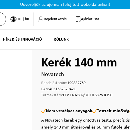
Üdvözöljük az újonnan felújított weboldalunkon!
HU | hu
Bejelentkezés
Ajánlatlista
HÍREK ÉS INNOVÁCIÓ
RÓLUNK
Kerék 140 mm
Novatech
Rendelési szám:
199832769
EAN:
4031582329421
Termékszám:
FTP 140x60-Ø20 HL68 cv R190
Nem veszélyes anyagok
Tesztelt minőség
A Novatech kerék egy öntöttvas testű, precízió
amely 140 mm átmérővel és 60 mm futófelület-