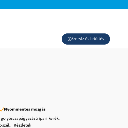
Szerviz és letöltés
Nyommentes mozgás
s golyóscsapágyazású ipari kerék,
szél...
Részletek