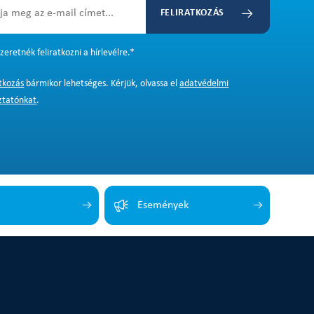
FELIRATKOZÁS
zeretnék feliratkozni a hírlevélre.
*
atkozás
bármikor lehetséges. Kérjük, olvassa el
adatvédelmi
ztatónkat
.
Események