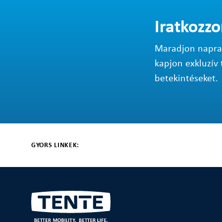
Iratkozzo
Maradjon napraké
kapjon exkluzív 
betekintéseket.
GYORS LINKEK: