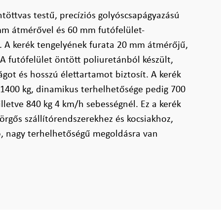
töttvas testű, precíziós golyóscsapágyazású
mm átmérővel és 60 mm futófelület-
k. A kerék tengelyének furata 20 mm átmérőjű,
 futófelület öntött poliuretánból készült,
ágot és hosszú élettartamot biztosít. A kerék
 1400 kg, dinamikus terhelhetősége pedig 700
illetve 840 kg 4 km/h sebességnél. Ez a kerék
görgős szállítórendszerekhez és kocsiakhoz,
, nagy terhelhetőségű megoldásra van