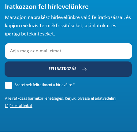
Iratkozzon fel hírlevelünkre
Maradjon naprakész hírlevelünkre való feliratkozással, és
kapjon exkluzív termékfrissítéseket, ajánlatokat és
iparági betekintéseket.
FELIRATKOZÁS
Szeretnék feliratkozni a hírlevélre.
*
A
leiratkozás
bármikor lehetséges. Kérjük, olvassa el
adatvédelmi
tájékoztatónkat
.