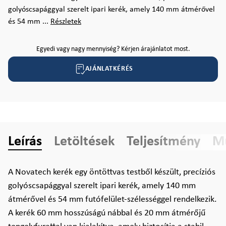
golyóscsapággyal szerelt ipari kerék, amely 140 mm átmérővel
és 54 mm ...
Részletek
Egyedi vagy nagy mennyiség? Kérjen árajánlatot most.
AJÁNLATKÉRÉS
Leírás
Letöltések
Teljesítmény
Mű
A Novatech kerék egy öntöttvas testből készült, precíziós
golyóscsapággyal szerelt ipari kerék, amely 140 mm
átmérővel és 54 mm futófelület-szélességgel rendelkezik.
A kerék 60 mm hosszúságú nábbal és 20 mm átmérőjű