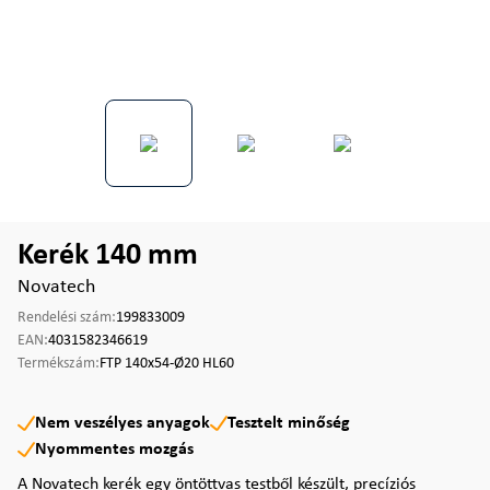
Kerék 140 mm
Novatech
Rendelési szám:
199833009
EAN:
4031582346619
Termékszám:
FTP 140x54-Ø20 HL60
Nem veszélyes anyagok
Tesztelt minőség
Nyommentes mozgás
A Novatech kerék egy öntöttvas testből készült, precíziós