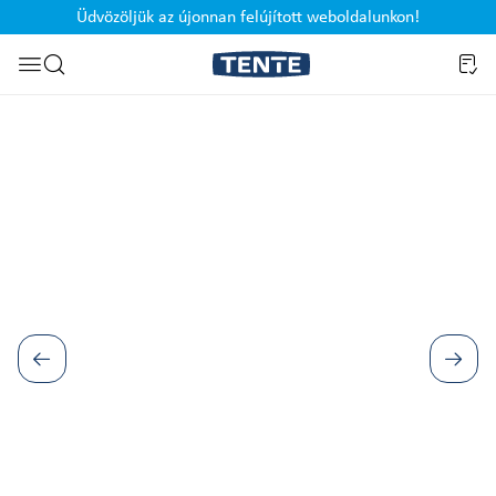
Üdvözöljük az újonnan felújított weboldalunkon!
Ugrás a kereséshez
Képgaléria kihagyása