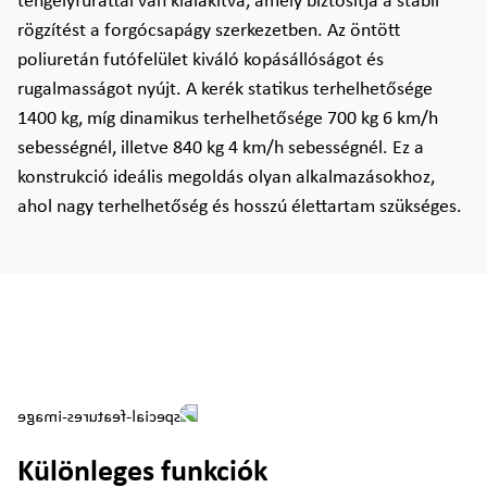
tengelyfurattal van kialakítva, amely biztosítja a stabil
rögzítést a forgócsapágy szerkezetben. Az öntött
poliuretán futófelület kiváló kopásállóságot és
rugalmasságot nyújt. A kerék statikus terhelhetősége
1400 kg, míg dinamikus terhelhetősége 700 kg 6 km/h
sebességnél, illetve 840 kg 4 km/h sebességnél. Ez a
konstrukció ideális megoldás olyan alkalmazásokhoz,
ahol nagy terhelhetőség és hosszú élettartam szükséges.
Különleges funkciók