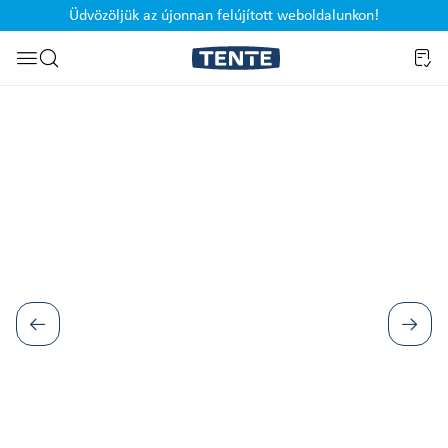
Üdvözöljük az újonnan felújított weboldalunkon!
Ugrás a kereséshez
Képgaléria kihagyása