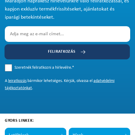
Maradjon naprakész hírlevelünkre való feliratkozással, és
kapjon exkluzív termékfrissítéseket, ajánlatokat és
iparági betekintéseket.
FELIRATKOZÁS
Szeretnék feliratkozni a hírlevélre.
*
A
leiratkozás
bármikor lehetséges. Kérjük, olvassa el
adatvédelmi
tájékoztatónkat
.
GYORS LINKEK: