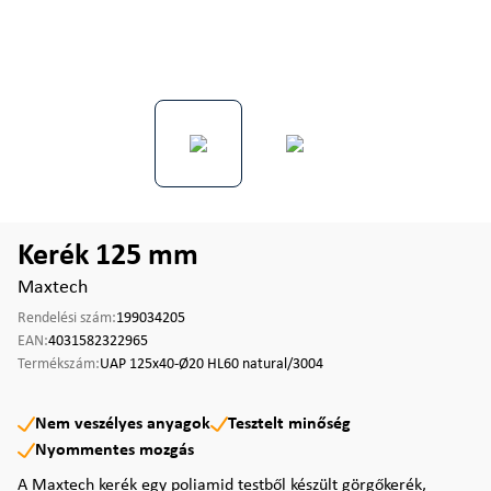
Kerék 125 mm
Maxtech
Rendelési szám:
199034205
EAN:
4031582322965
Termékszám:
UAP 125x40-Ø20 HL60 natural/3004
Nem veszélyes anyagok
Tesztelt minőség
Nyommentes mozgás
A Maxtech kerék egy poliamid testből készült görgőkerék,