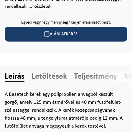
rendelkezik. ...
Részletek
Egyedi vagy nagy mennyiség? Kérjen árajánlatot most.
AJÁNLATKÉRÉS
Leírás
Letöltések
Teljesítmény
Mű
A Basetech kerék egy polipropilén anyagból készült
görgő, amely 125 mm átmérővel és 40 mm futófelület-
szélességgel rendelkezik. A kerék középcsapágyának
hossza 48 mm, a tengelyfurat átmérője pedig 12 mm. A
futófelület anyaga megegyezik a kerék testével,