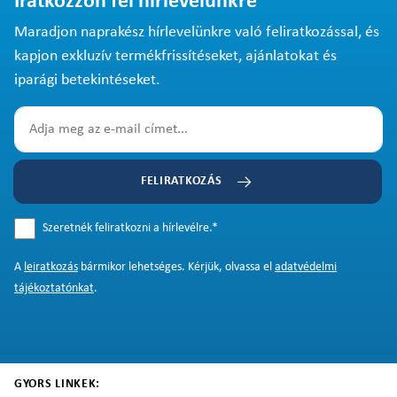
Iratkozzon fel hírlevelünkre
Maradjon naprakész hírlevelünkre való feliratkozással, és
kapjon exkluzív termékfrissítéseket, ajánlatokat és
iparági betekintéseket.
FELIRATKOZÁS
Szeretnék feliratkozni a hírlevélre.
*
A
leiratkozás
bármikor lehetséges. Kérjük, olvassa el
adatvédelmi
tájékoztatónkat
.
GYORS LINKEK: