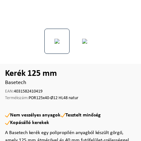
Kerék 125 mm
Basetech
EAN:
4031582410419
Termékszám:
POR125x40-Ø12 HL48 natur
Nem veszélyes anyagok
Tesztelt minőség
Kopásálló kerekek
A Basetech kerék egy polipropilén anyagból készült görgő,
amely 125 mm átmérővel és 40 mm futófelület-szélességgel