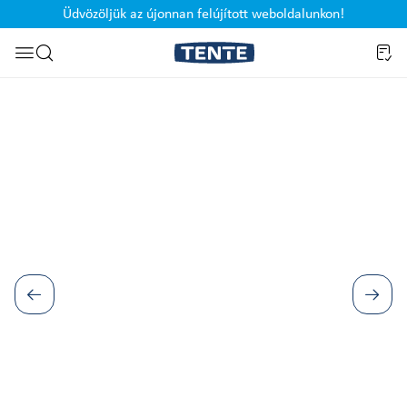
Üdvözöljük az újonnan felújított weboldalunkon!
Ugrás a kereséshez
Képgaléria kihagyása