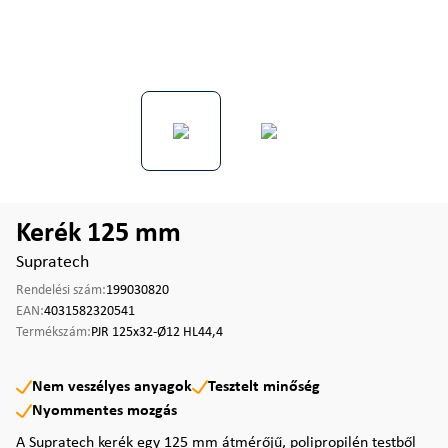
Kerék 125 mm
Supratech
Rendelési szám:
199030820
EAN:
4031582320541
Termékszám:
PJR 125x32-Ø12 HL44,4
Nem veszélyes anyagok
Tesztelt minőség
Nyommentes mozgás
A Supratech kerék egy 125 mm átmérőjű, polipropilén testből