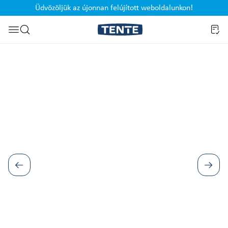
Üdvözöljük az újonnan felújított weboldalunkon!
Ugrás a kereséshez
Képgaléria kihagyása