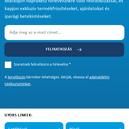
Maradjon naprakész hírlevelünkre való feliratkozással, és
kapjon exkluzív termékfrissítéseket, ajánlatokat és
iparági betekintéseket.
FELIRATKOZÁS
Szeretnék feliratkozni a hírlevélre.
*
A
leiratkozás
bármikor lehetséges. Kérjük, olvassa el
adatvédelmi
tájékoztatónkat
.
GYORS LINKEK: