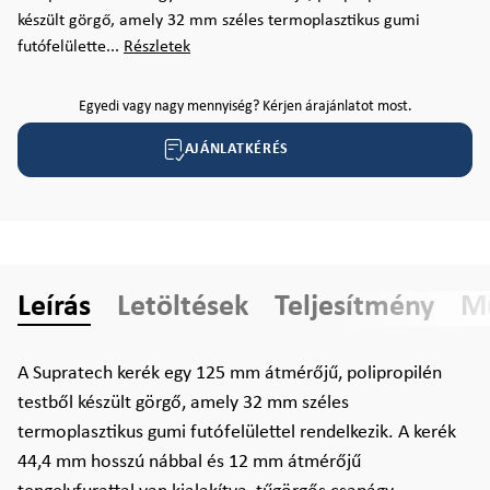
készült görgő, amely 32 mm széles termoplasztikus gumi
futófelülette...
Részletek
Egyedi vagy nagy mennyiség? Kérjen árajánlatot most.
AJÁNLATKÉRÉS
Leírás
Letöltések
Teljesítmény
Mű
A Supratech kerék egy 125 mm átmérőjű, polipropilén
testből készült görgő, amely 32 mm széles
termoplasztikus gumi futófelülettel rendelkezik. A kerék
44,4 mm hosszú nábbal és 12 mm átmérőjű