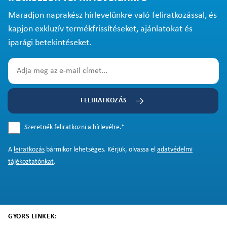
Maradjon naprakész hírlevelünkre való feliratkozással, és
kapjon exkluzív termékfrissítéseket, ajánlatokat és
iparági betekintéseket.
FELIRATKOZÁS
Szeretnék feliratkozni a hírlevélre.
*
A
leiratkozás
bármikor lehetséges. Kérjük, olvassa el
adatvédelmi
tájékoztatónkat
.
GYORS LINKEK: