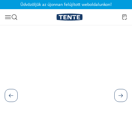
Üdvözöljük az újonnan felújított weboldalunkon!
Ugrás a kereséshez
Képgaléria kihagyása