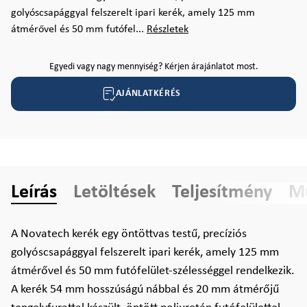
golyóscsapággyal felszerelt ipari kerék, amely 125 mm
átmérővel és 50 mm futófel...
Részletek
Egyedi vagy nagy mennyiség? Kérjen árajánlatot most.
AJÁNLATKÉRÉS
Leírás
Letöltések
Teljesítmény
Mű
A Novatech kerék egy öntöttvas testű, precíziós
golyóscsapággyal felszerelt ipari kerék, amely 125 mm
átmérővel és 50 mm futófelület-szélességgel rendelkezik.
A kerék 54 mm hosszúságú nábbal és 20 mm átmérőjű