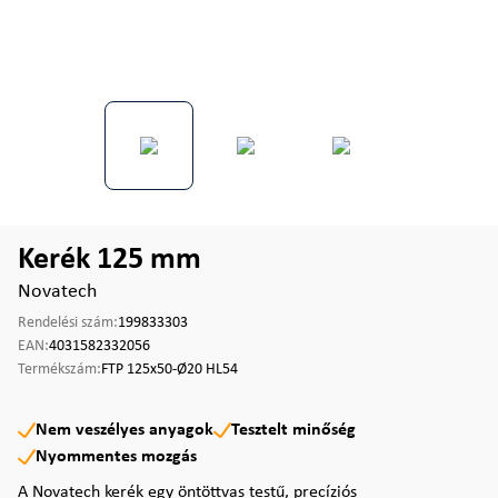
Kerék 125 mm
Novatech
Rendelési szám:
199833303
EAN:
4031582332056
Termékszám:
FTP 125x50-Ø20 HL54
Nem veszélyes anyagok
Tesztelt minőség
Nyommentes mozgás
A Novatech kerék egy öntöttvas testű, precíziós