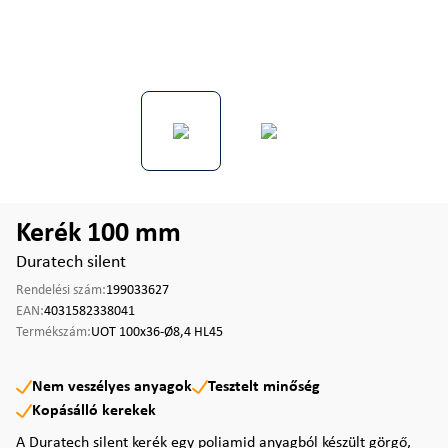
Kerék 100 mm
Duratech silent
Rendelési szám:
199033627
EAN:
4031582338041
Termékszám:
UOT 100x36-Ø8,4 HL45
Nem veszélyes anyagok
Tesztelt minőség
Kopásálló kerekek
A Duratech silent kerék egy poliamid anyagból készült görgő,