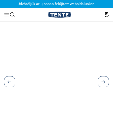
Üdvözöljük az újonnan felújított weboldalunkon!
Ugrás a kereséshez
Képgaléria kihagyása