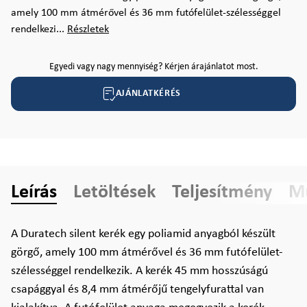
amely 100 mm átmérővel és 36 mm futófelület-szélességgel
rendelkezi...
Részletek
Egyedi vagy nagy mennyiség? Kérjen árajánlatot most.
AJÁNLATKÉRÉS
Leírás
Letöltések
Teljesítmény
Mű
A Duratech silent kerék egy poliamid anyagból készült
görgő, amely 100 mm átmérővel és 36 mm futófelület-
szélességgel rendelkezik. A kerék 45 mm hosszúságú
csapággyal és 8,4 mm átmérőjű tengelyfurattal van