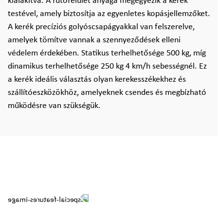
kialakítva. A futófelület anyaga megegyezik a kerék
testével, amely biztosítja az egyenletes kopásjellemzőket.
A kerék precíziós golyóscsapágyakkal van felszerelve,
amelyek tömítve vannak a szennyeződések elleni
védelem érdekében. Statikus terhelhetősége 500 kg, míg
dinamikus terhelhetősége 250 kg 4 km/h sebességnél. Ez
a kerék ideális választás olyan kerekesszékekhez és
szállítóeszközökhöz, amelyeknek csendes és megbízható
működésre van szükségük.