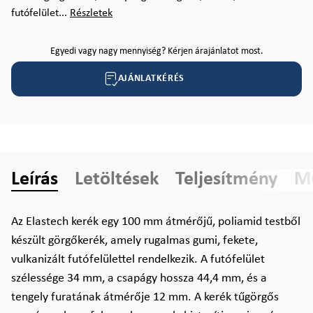
futófelület...
Részletek
Egyedi vagy nagy mennyiség? Kérjen árajánlatot most.
AJÁNLATKÉRÉS
Leírás
Letöltések
Teljesítmény
Mű
Az Elastech kerék egy 100 mm átmérőjű, poliamid testből
készült görgőkerék, amely rugalmas gumi, fekete,
vulkanizált futófelülettel rendelkezik. A futófelület
szélessége 34 mm, a csapágy hossza 44,4 mm, és a
tengely furatának átmérője 12 mm. A kerék tűgörgős