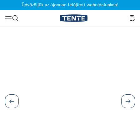
Üdvözöljük az újonnan felújított weboldalunkon!
Ugrás a kereséshez
Képgaléria kihagyása