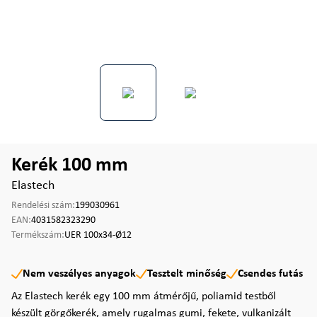
Kerék 100 mm
Elastech
Rendelési szám:
199030961
EAN:
4031582323290
Termékszám:
UER 100x34-Ø12
Nem veszélyes anyagok
Tesztelt minőség
Csendes futás
Az Elastech kerék egy 100 mm átmérőjű, poliamid testből
készült görgőkerék, amely rugalmas gumi, fekete, vulkanizált