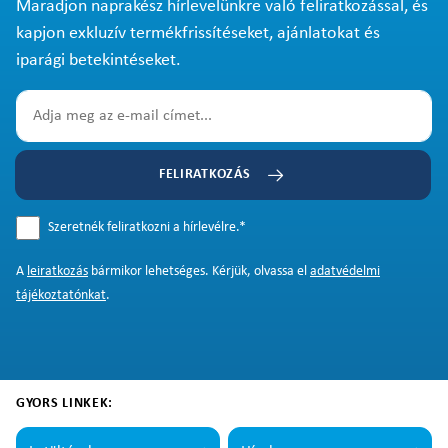
Maradjon naprakész hírlevelünkre való feliratkozással, és
kapjon exkluzív termékfrissítéseket, ajánlatokat és
iparági betekintéseket.
FELIRATKOZÁS
Szeretnék feliratkozni a hírlevélre.
*
A
leiratkozás
bármikor lehetséges. Kérjük, olvassa el
adatvédelmi
tájékoztatónkat
.
GYORS LINKEK: