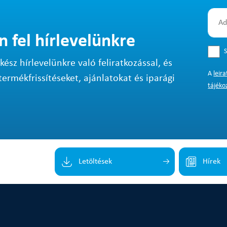
n fel hírlevelünkre
S
sz hírlevelünkre való feliratkozással, és
A
leir
termékfrissítéseket, ajánlatokat és iparági
tájéko
Letöltések
Hírek