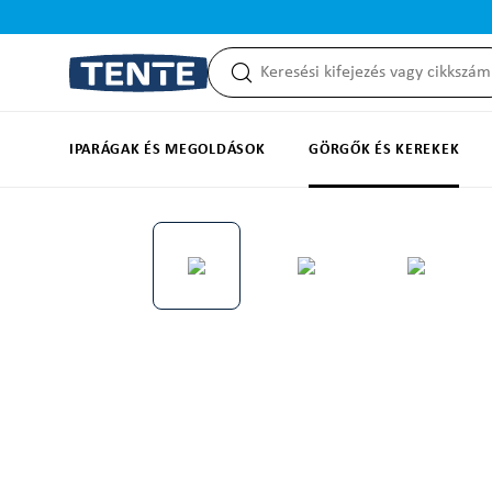
reséshez
Ugrás a fő navigációhoz
IPARÁGAK ÉS MEGOLDÁSOK
GÖRGŐK ÉS KEREKEK
Képgaléria kihagyása