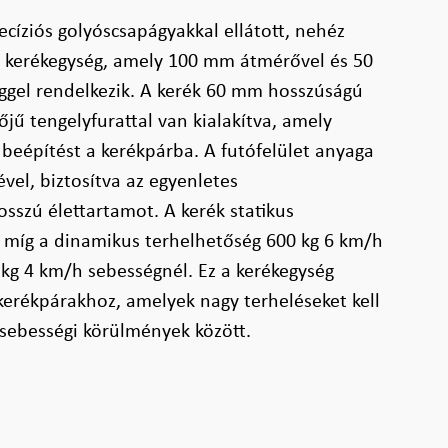
ecíziós golyóscsapágyakkal ellátott, nehéz
t kerékegység, amely 100 mm átmérővel és 50
ggel rendelkezik. A kerék 60 mm hosszúságú
ű tengelyfurattal van kialakítva, amely
 beépítést a kerékpárba. A futófelület anyaga
vel, biztosítva az egyenletes
osszú élettartamot. A kerék statikus
, míg a dinamikus terhelhetőség 600 kg 6 km/h
0 kg 4 km/h sebességnél. Ez a kerékegység
kerékpárakhoz, amelyek nagy terheléseket kell
 sebességi körülmények között.