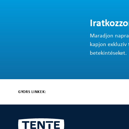
Iratkozzo
Maradjon napraké
kapjon exkluzív 
betekintéseket.
GYORS LINKEK: