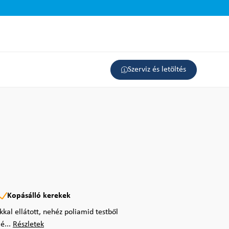
Szerviz és letöltés
Kopásálló kerekek
kal ellátott, nehéz poliamid testből
é...
Részletek