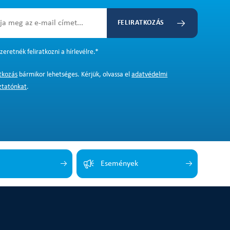
FELIRATKOZÁS
zeretnék feliratkozni a hírlevélre.
*
atkozás
bármikor lehetséges. Kérjük, olvassa el
adatvédelmi
ztatónkat
.
Események