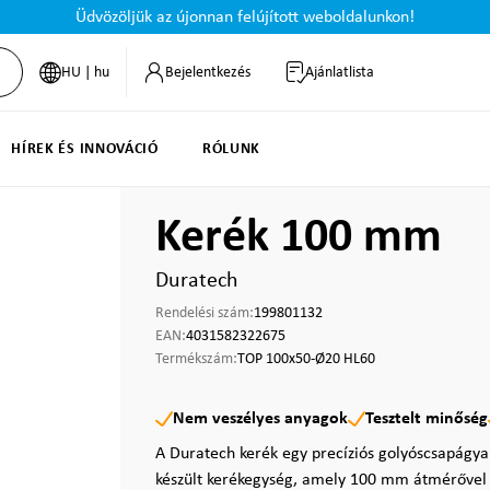
Üdvözöljük az újonnan felújított weboldalunkon!
HU | hu
Bejelentkezés
Ajánlatlista
HÍREK ÉS INNOVÁCIÓ
RÓLUNK
Kerék 100 mm
Duratech
Rendelési szám:
199801132
EAN:
4031582322675
Termékszám:
TOP 100x50-Ø20 HL60
Nem veszélyes anyagok
Tesztelt minőség
A Duratech kerék egy precíziós golyóscsapágyak
készült kerékegység, amely 100 mm átmérővel 