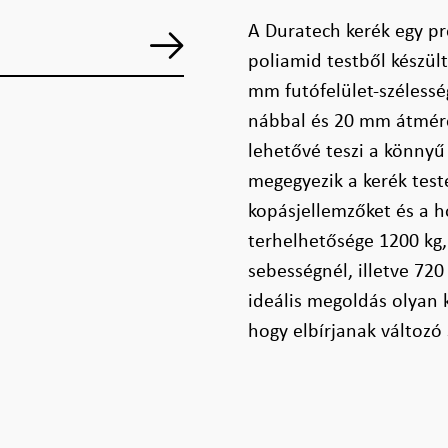
A Duratech kerék egy pr
poliamid testből készül
mm futófelület-szélessé
nábbal és 20 mm átmérőj
lehetővé teszi a könnyű
megegyezik a kerék testé
kopásjellemzőket és a h
terhelhetősége 1200 kg
sebességnél, illetve 72
ideális megoldás olyan 
hogy elbírjanak változó