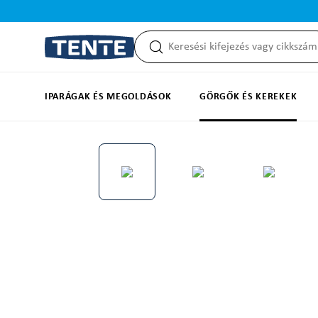
reséshez
Ugrás a fő navigációhoz
IPARÁGAK ÉS MEGOLDÁSOK
GÖRGŐK ÉS KEREKEK
Képgaléria kihagyása