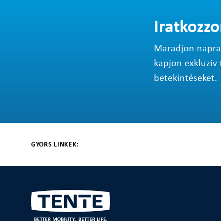
Iratkozzo
Maradjon napraké
kapjon exkluzív 
betekintéseket.
GYORS LINKEK: