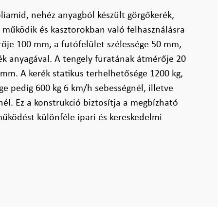
liamid, nehéz anyagból készült görgőkerék,
 működik és kasztorokban való felhasználásra
rője 100 mm, a futófelület szélessége 50 mm,
k anyagával. A tengely furatának átmérője 20
mm. A kerék statikus terhelhetősége 1200 kg,
e pedig 600 kg 6 km/h sebességnél, illetve
él. Ez a konstrukció biztosítja a megbízható
űködést különféle ipari és kereskedelmi