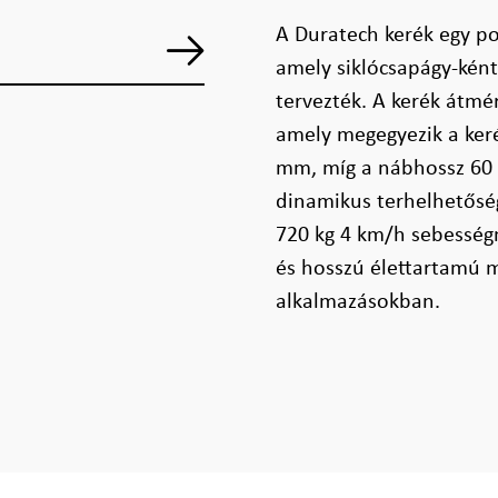
A Duratech kerék egy po
amely siklócsapágy-ként
tervezték. A kerék átmé
amely megegyezik a keré
mm, míg a nábhossz 60 
dinamikus terhelhetőség
720 kg 4 km/h sebességn
és hosszú élettartamú m
alkalmazásokban.