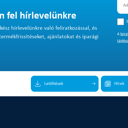
n fel hírlevelünkre
S
sz hírlevelünkre való feliratkozással, és
A
leir
termékfrissítéseket, ajánlatokat és iparági
tájéko
Letöltések
Hírek