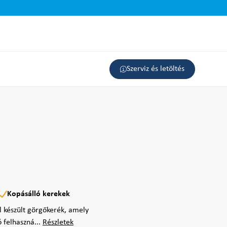
Szerviz és letöltés
Kopásálló kerekek
 készült görgőkerék, amely
 felhaszná...
Részletek