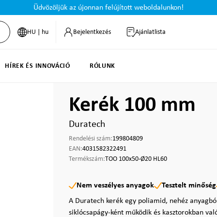
Üdvözöljük az újonnan felújított weboldalunkon!
HU | hu
Bejelentkezés
Ajánlatlista
HÍREK ÉS INNOVÁCIÓ
RÓLUNK
Kerék 100 mm
Duratech
Rendelési szám:
199804809
EAN:
4031582322491
Termékszám:
TOO 100x50-Ø20 HL60
Nem veszélyes anyagok
Tesztelt minőség
A Duratech kerék egy poliamid, nehéz anyagból
siklócsapágy-ként működik és kasztorokban való