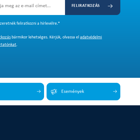
FELIRATKOZÁS
zeretnék feliratkozni a hírlevélre.
*
atkozás
bármikor lehetséges. Kérjük, olvassa el
adatvédelmi
ztatónkat
.
Események