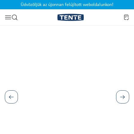
Üdvözöljük az újonnan felújított weboldalunkon!
Ugrás a kereséshez
Képgaléria kihagyása