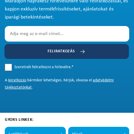
Maradjon naprakész hírlevelünkre való feliratkozással, és
kapjon exkluzív termékfrissítéseket, ajánlatokat és
iparági betekintéseket.
FELIRATKOZÁS
Szeretnék feliratkozni a hírlevélre.
*
A
leiratkozás
bármikor lehetséges. Kérjük, olvassa el
adatvédelmi
tájékoztatónkat
.
GYORS LINKEK: