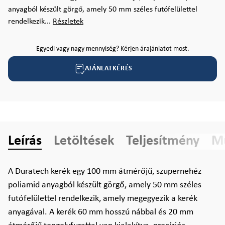
anyagból készült görgő, amely 50 mm széles futófelülettel
rendelkezik...
Részletek
Egyedi vagy nagy mennyiség? Kérjen árajánlatot most.
AJÁNLATKÉRÉS
Leírás
Letöltések
Teljesítmény
Mű
A Duratech kerék egy 100 mm átmérőjű, szupernehéz
poliamid anyagból készült görgő, amely 50 mm széles
futófelülettel rendelkezik, amely megegyezik a kerék
anyagával. A kerék 60 mm hosszú nábbal és 20 mm