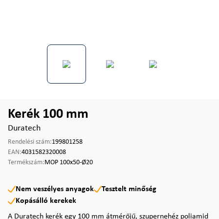
Kerék 100 mm
Duratech
Rendelési szám:
199801258
EAN:
4031582320008
Termékszám:
MOP 100x50-Ø20
Nem veszélyes anyagok
Tesztelt minőség
Kopásálló kerekek
A Duratech kerék egy 100 mm átmérőjű, szupernehéz poliamid