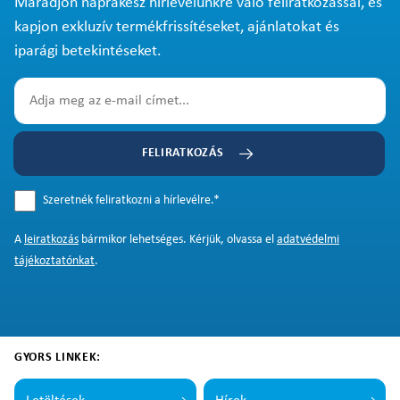
Maradjon naprakész hírlevelünkre való feliratkozással, és
kapjon exkluzív termékfrissítéseket, ajánlatokat és
iparági betekintéseket.
FELIRATKOZÁS
Szeretnék feliratkozni a hírlevélre.
*
A
leiratkozás
bármikor lehetséges. Kérjük, olvassa el
adatvédelmi
tájékoztatónkat
.
GYORS LINKEK: