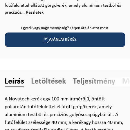
futófelülettel ellátott görgőkerék, amely alumínium testből és
precíziós...
Részletek
Egyedi vagy nagy mennyiség? Kérjen árajánlatot most.
AJÁNLATKÉRÉS
Leírás
Letöltések
Teljesítmény
Mű
A Novatech kerék egy 100 mm átmérőjű, öntött
poliuretán futófelülettel ellátott görgőkerék, amely
alumínium testből és precíziós golyóscsapágyból áll. A
futófelület szélessége 40 mm, a kerékagy hossza 40 mm,