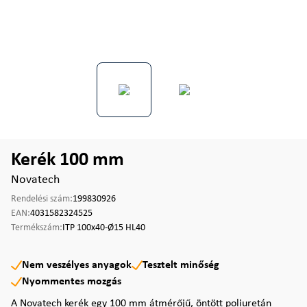
Kerék 100 mm
Novatech
Rendelési szám:
199830926
EAN:
4031582324525
Termékszám:
ITP 100x40-Ø15 HL40
Nem veszélyes anyagok
Tesztelt minőség
Nyommentes mozgás
A Novatech kerék egy 100 mm átmérőjű, öntött poliuretán