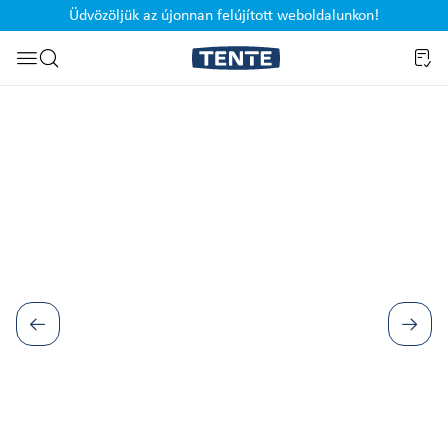
Üdvözöljük az újonnan felújított weboldalunkon!
Ugrás a kereséshez
Képgaléria kihagyása