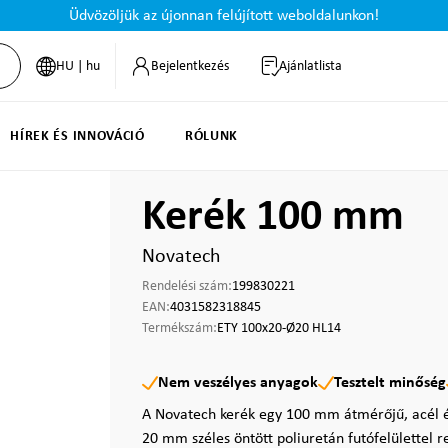
Üdvözöljük az újonnan felújított weboldalunkon!
HU | hu
Bejelentkezés
Ajánlatlista
HÍREK ÉS INNOVÁCIÓ
RÓLUNK
Kerék 100 mm
Novatech
Rendelési szám:
199830221
EAN:
4031582318845
Termékszám:
ETY 100x20-Ø20 HL14
Nem veszélyes anyagok
Tesztelt minőség
A Novatech kerék egy 100 mm átmérőjű, acél és
20 mm széles öntött poliuretán futófelülettel r