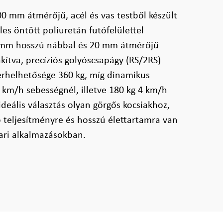
0 mm átmérőjű, acél és vas testből készült
es öntött poliuretán futófelülettel
4 mm hosszú nábbal és 20 mm átmérőjű
akítva, precíziós golyóscsapágy (RS/2RS)
terhelhetősége 360 kg, míg dinamikus
 km/h sebességnél, illetve 180 kg 4 km/h
ideális választás olyan görgős kocsiakhoz,
teljesítményre és hosszú élettartamra van
ari alkalmazásokban.