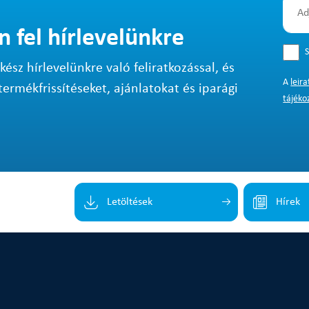
n fel hírlevelünkre
S
sz hírlevelünkre való feliratkozással, és
A
leir
termékfrissítéseket, ajánlatokat és iparági
tájéko
Letöltések
Hírek