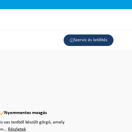
Szerviz és letöltés
Nyommentes mozgás
 vas testből készült görgő, amely
en...
Részletek