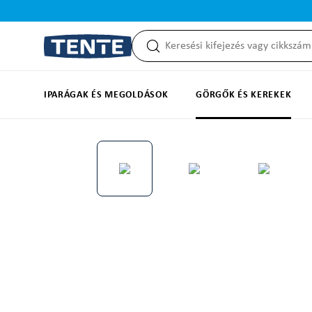
reséshez
Ugrás a fő navigációhoz
IPARÁGAK ÉS MEGOLDÁSOK
GÖRGŐK ÉS KEREKEK
Képgaléria kihagyása