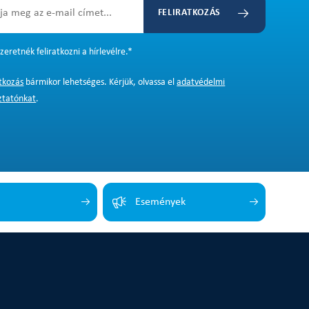
FELIRATKOZÁS
zeretnék feliratkozni a hírlevélre.
*
atkozás
bármikor lehetséges. Kérjük, olvassa el
adatvédelmi
ztatónkat
.
Események