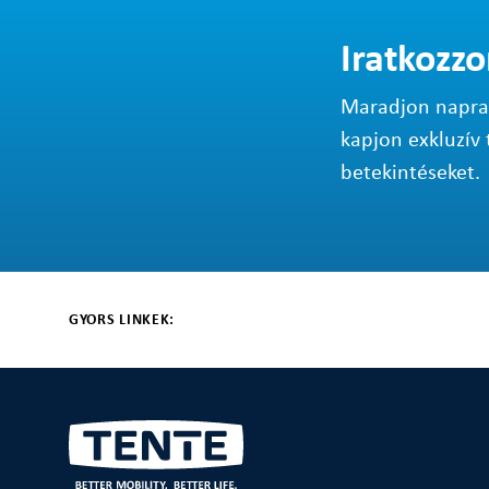
Iratkozzo
Maradjon napraké
kapjon exkluzív 
betekintéseket.
GYORS LINKEK: