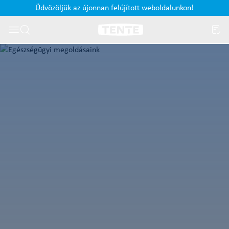
Üdvözöljük az újonnan felújított weboldalunkon!
Ugrás a kereséshez