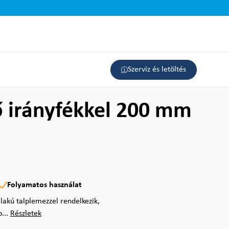
Szerviz és letöltés
ő irányfékkel 200 mm
Folyamatos használat
alakú talplemezzel rendelkezik,
b...
Részletek