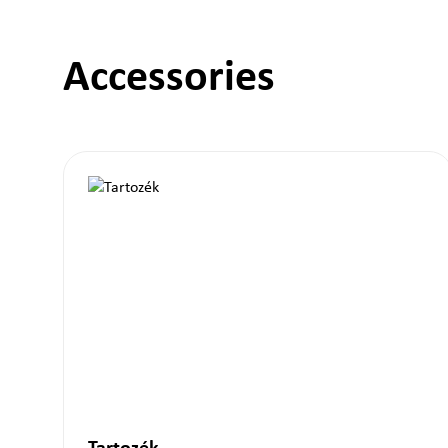
Accessories
Termékgaléria kihagyása