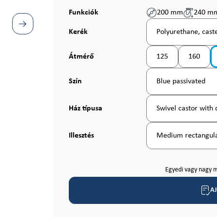
Funkciók
200 mm
240 m
Válasszon
Kerék
Polyurethane, caste
Válasszon
Átmérő
125
160
Válasszon
Szín
Blue passivated
Válasszon
Ház típusa
Swivel castor with 
Válasszon
Illesztés
Medium rectangula
Egyedi vagy nagy m
A