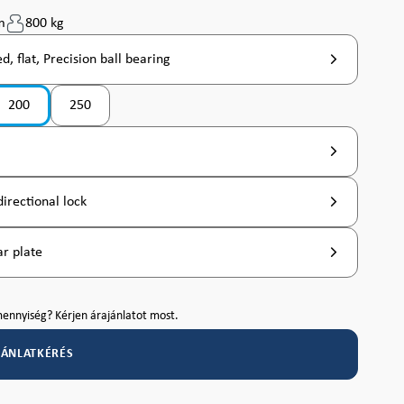
m
800 kg
d, flat, Precision ball bearing
200
250
(Ez az opció jelenleg nem érhető el. )
directional lock
r plate
ennyiség? Kérjen árajánlatot most.
JÁNLATKÉRÉS