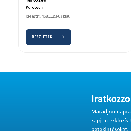
Tartozék
Puretech
Ri-Festst. 4681125P63 blau
RÉSZLETEK
Iratkozzo
Maradjon napraké
kapjon exkluzív 
betekintéseket.