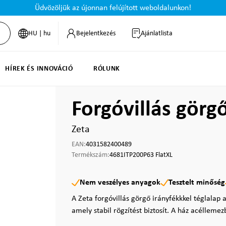
Üdvözöljük az újonnan felújított weboldalunkon!
HU | hu
Bejelentkezés
Ajánlatlista
HÍREK ÉS INNOVÁCIÓ
RÓLUNK
Forgóvillás görg
Zeta
EAN:
4031582400489
Termékszám:
4681ITP200P63 FlatXL
Nem veszélyes anyagok
Tesztelt minőség
A Zeta forgóvillás görgő irányfékkkel téglalap 
amely stabil rögzítést biztosít. A ház acéllemez