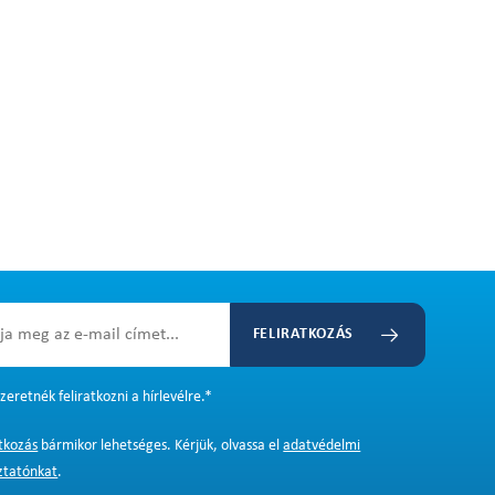
FELIRATKOZÁS
zeretnék feliratkozni a hírlevélre.
*
atkozás
bármikor lehetséges. Kérjük, olvassa el
adatvédelmi
ztatónkat
.