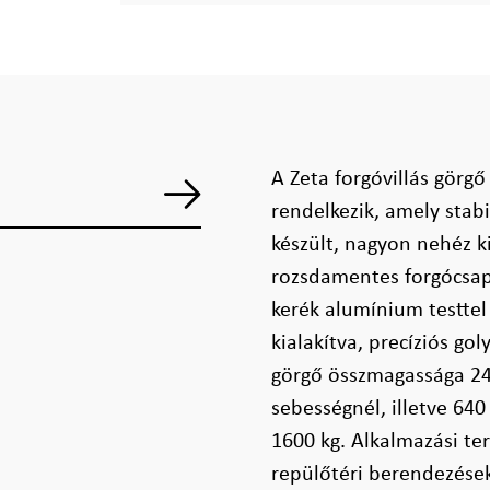
A Zeta forgóvillás görgő
rendelkezik, amely stabi
készült, nagyon nehéz k
rozsdamentes forgócsap
kerék alumínium testtel 
kialakítva, precíziós g
görgő összmagassága 24
sebességnél, illetve 640
1600 kg. Alkalmazási ter
repülőtéri berendezések