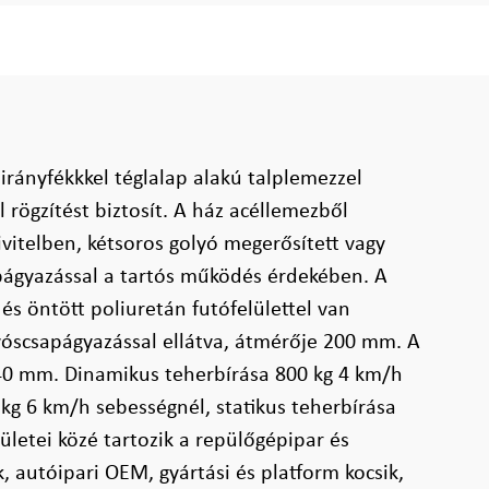
 irányfékkkel téglalap alakú talplemezzel
l rögzítést biztosít. A ház acéllemezből
ivitelben, kétsoros golyó megerősített vagy
ágyazással a tartós működés érdekében. A
és öntött poliuretán futófelülettel van
olyóscsapágyazással ellátva, átmérője 200 mm. A
0 mm. Dinamikus teherbírása 800 kg 4 km/h
 kg 6 km/h sebességnél, statikus teherbírása
ületei közé tartozik a repülőgépipar és
, autóipari OEM, gyártási és platform kocsik,