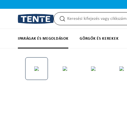
reséshez
Ugrás a fő navigációhoz
IPARÁGAK ÉS MEGOLDÁSOK
GÖRGŐK ÉS KEREKEK
Képgaléria kihagyása