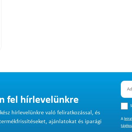
n fel hírlevelünkre
S
sz hírlevelünkre való feliratkozással, és
A
leir
termékfrissítéseket, ajánlatokat és iparági
tájéko