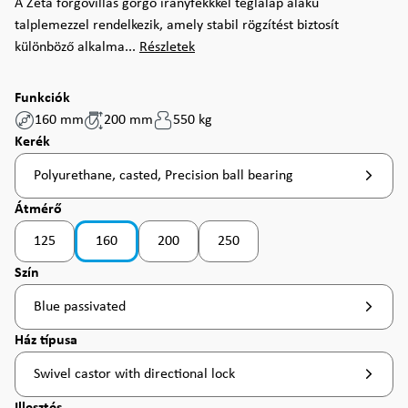
A Zeta forgóvillás görgő irányfékkkel téglalap alakú
talplemezzel rendelkezik, amely stabil rögzítést biztosít
különböző alkalma...
Részletek
Funkciók
160 mm
200 mm
550 kg
Válasszon
Kerék
Polyurethane, casted, Precision ball bearing
Válasszon
Átmérő
125
160
200
250
(Ez az opció jelenleg nem érhető el.
Válasszon
Szín
Blue passivated
Válasszon
Ház típusa
Swivel castor with directional lock
Válasszon