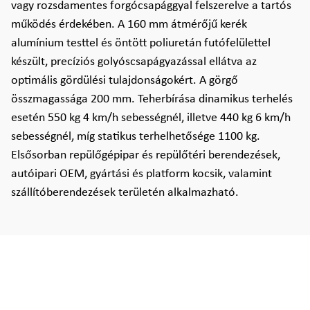
vagy rozsdamentes forgócsapággyal felszerelve a tartós
működés érdekében. A 160 mm átmérőjű kerék
alumínium testtel és öntött poliuretán futófelülettel
készült, precíziós golyóscsapágyazással ellátva az
optimális gördülési tulajdonságokért. A görgő
összmagassága 200 mm. Teherbírása dinamikus terhelés
esetén 550 kg 4 km/h sebességnél, illetve 440 kg 6 km/h
sebességnél, míg statikus terhelhetősége 1100 kg.
Elsősorban repülőgépipar és repülőtéri berendezések,
autóipari OEM, gyártási és platform kocsik, valamint
szállítóberendezések területén alkalmazható.