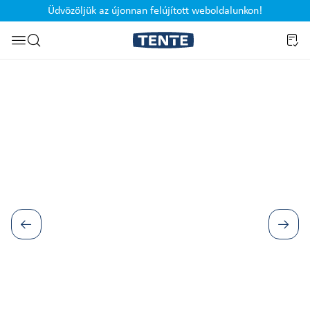
Üdvözöljük az újonnan felújított weboldalunkon!
Ugrás a kereséshez
Képgaléria kihagyása