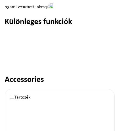
Különleges funkciók
Accessories
Termékgaléria kihagyása