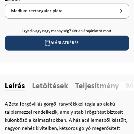
Illesztés
Medium rectangular plate
Egyedi vagy nagy mennyiség? Kérjen árajánlatot most.
AJÁNLATKÉRÉS
Leírás
Letöltések
Teljesítmény
Mű
A Zeta forgóvillás görgő irányfékkkel téglalap alakú
talplemezzel rendelkezik, amely stabil rögzítést biztosít
különböző alkalmazásokban. A ház acéllemezből készült,
nagyon nehéz kivitelben, kétsoros golyó megerősített