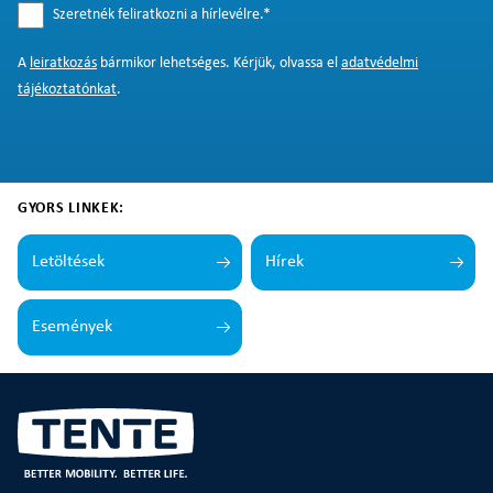
Szeretnék feliratkozni a hírlevélre.
*
A
leiratkozás
bármikor lehetséges. Kérjük, olvassa el
adatvédelmi
tájékoztatónkat
.
GYORS LINKEK:
Letöltések
Hírek
Események