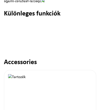
Különleges funkciók
Accessories
Termékgaléria kihagyása