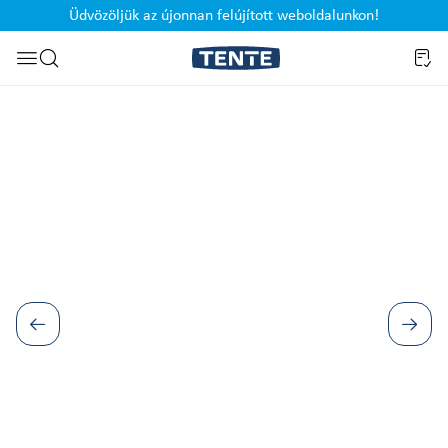
Üdvözöljük az újonnan felújított weboldalunkon!
Ugrás a kereséshez
Képgaléria kihagyása