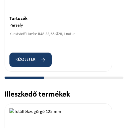
Tartozék
Persely
Kunststoff Huelse R48-33,65 Ø28,1 natur
RÉSZLETEK
Illeszkedő termékek
Termékgaléria kihagyása