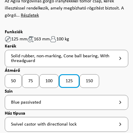
Az Agila forgóvillás görgő irányfékkkel tömör csap, kerek
illesztéssel rendelkezik, amely megbízható rögzítést biztosít. A
görgő...
Részletek
Funkciók
125 mm
163 mm
100 kg
Válasszon
Kerék
Solid rubber, non-marking, Cone ball bearing, With
threadguard
Válasszon
Átmérő
50
75
100
125
150
(Ez az opció jelenleg nem érhető el. )
(Ez az opció jelenleg nem érhető el. )
Válasszon
Szín
Blue passivated
Válasszon
Ház típusa
Swivel castor with directional lock