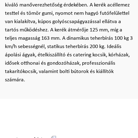
kiváló manőverezhetőség érdekében. A kerék acéllemez
testtel és tömör gumi, nyomot nem hagyó futófelülettel
van kialakítva, kúpos golyóscsapágyazással ellátva a
tartós működéshez. A kerék átmérője 125 mm, míg a
teljes magasság 163 mm. A dinamikus teherbírás 100 kg 3
km/h sebességnél, statikus teherbírás 200 kg. Ideális
ápolási ágyak, ételkiszállító és catering kocsik, kórházak,
idősek otthonai és gondozóházak, professzionális
takarítókocsik, valamint bolti bútorok és kiállítók
számára.