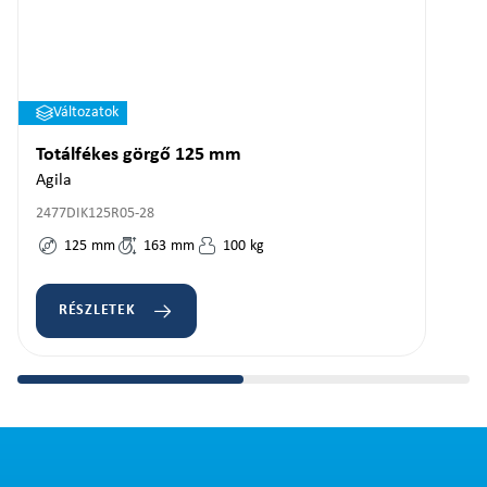
Változatok
Totálfékes görgő 125 mm
Agila
2477DIK125R05-28
125
mm
163
mm
100
kg
RÉSZLETEK