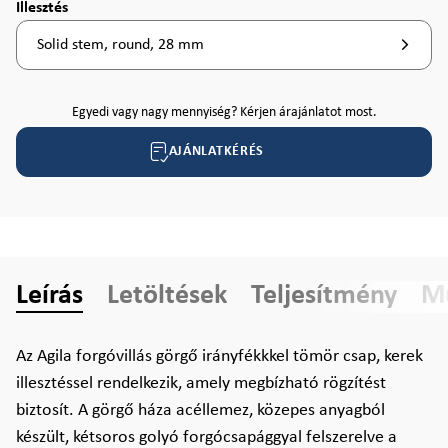
Válasszon
Illesztés
Solid stem, round, 28 mm
Egyedi vagy nagy mennyiség? Kérjen árajánlatot most.
AJÁNLATKÉRÉS
Leírás
Letöltések
Teljesítmény
Mű
Az Agila forgóvillás görgő irányfékkkel tömör csap, kerek
illesztéssel rendelkezik, amely megbízható rögzítést
biztosít. A görgő háza acéllemez, közepes anyagból
készült, kétsoros golyó forgócsapággyal felszerelve a