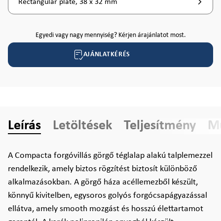
Rectangular plate, 38 x 32 mm
Egyedi vagy nagy mennyiség? Kérjen árajánlatot most.
AJÁNLATKÉRÉS
Leírás
Letöltések
Teljesítmény
Mű
A Compacta forgóvillás görgő téglalap alakú talplemezzel
rendelkezik, amely biztos rögzítést biztosít különböző
alkalmazásokban. A görgő háza acéllemezből készült,
könnyű kivitelben, egysoros golyós forgócsapágyazással
ellátva, amely smooth mozgást és hosszú élettartamot