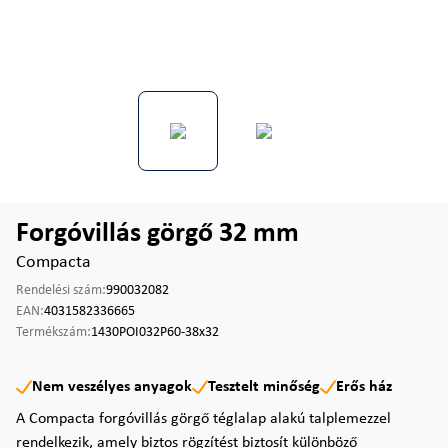
Forgóvillás görgő 32 mm
Compacta
Rendelési szám:
990032082
EAN:
4031582336665
Termékszám:
1430POI032P60-38x32
Nem veszélyes anyagok
Tesztelt minőség
Erős ház
A Compacta forgóvillás görgő téglalap alakú talplemezzel
rendelkezik, amely biztos rögzítést biztosít különböző