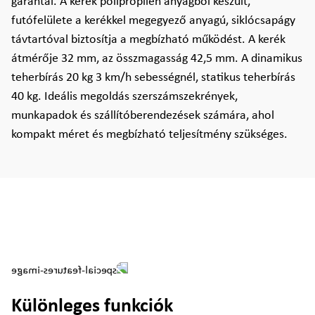
garantál. A kerék polipropilén anyagból készült,
futófelülete a kerékkel megegyező anyagú, siklócsapágy
távtartóval biztosítja a megbízható működést. A kerék
átmérője 32 mm, az összmagasság 42,5 mm. A dinamikus
teherbírás 20 kg 3 km/h sebességnél, statikus teherbírás
40 kg. Ideális megoldás szerszámszekrények,
munkapadok és szállítóberendezések számára, ahol
kompakt méret és megbízható teljesítmény szükséges.
Különleges funkciók