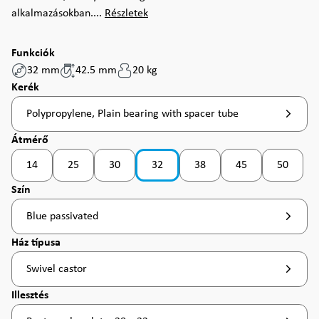
alkalmazásokban....
Részletek
Funkciók
32 mm
42.5 mm
20 kg
Válasszon
Kerék
Polypropylene, Plain bearing with spacer tube
Válasszon
Átmérő
14
25
30
32
38
45
50
(Ez az opció jelenleg nem érhető el. )
(Ez az opció jelenleg nem érhető el. )
(Ez az opció jelenleg nem érhető el. )
(Ez az opció jelenleg nem érhet
(Ez az opció jelenle
(Ez az op
Válasszon
Szín
Blue passivated
Válasszon
Ház típusa
Swivel castor
Válasszon
Illesztés