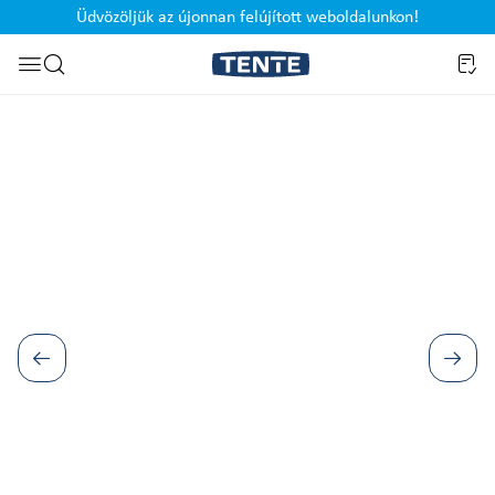
Üdvözöljük az újonnan felújított weboldalunkon!
Ugrás a kereséshez
Képgaléria kihagyása