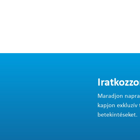
Iratkozzo
Maradjon napraké
kapjon exkluzív 
betekintéseket.