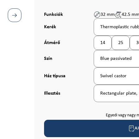
Funkciók
32 mm
42.5 m
Válasszon
Kerék
Thermoplastic rubb
Válasszon
Átmérő
14
25
3
(Ez az opció jelenleg
(Ez az opci
Válasszon
Szín
Blue passivated
Válasszon
Ház típusa
Swivel castor
Válasszon
Illesztés
Rectangular plate
Egyedi vagy nagy m
A