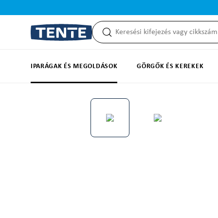
reséshez
Ugrás a fő navigációhoz
IPARÁGAK ÉS MEGOLDÁSOK
GÖRGŐK ÉS KEREKEK
Képgaléria kihagyása