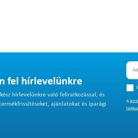
n fel hírlevelünkre
S
sz hírlevelünkre való feliratkozással, és
A
leir
termékfrissítéseket, ajánlatokat és iparági
tájéko