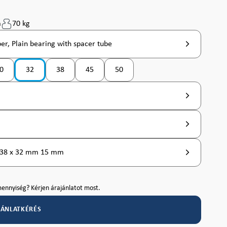
m
70 kg
er, Plain bearing with spacer tube
0
32
38
45
50
 nem érhető el. )
ó jelenleg nem érhető el. )
(Ez az opció jelenleg nem érhető el. )
(Ez az opció jelenleg nem érhető el. )
(Ez az opció jelenleg nem érhető el. )
(Ez az opció jelenleg nem érhető el. )
, 38 x 32 mm 15 mm
ennyiség? Kérjen árajánlatot most.
JÁNLATKÉRÉS