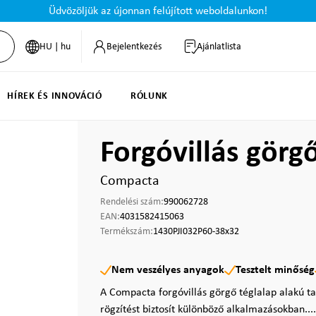
Üdvözöljük az újonnan felújított weboldalunkon!
HU | hu
Bejelentkezés
Ajánlatlista
HÍREK ÉS INNOVÁCIÓ
RÓLUNK
Forgóvillás gör
Compacta
Rendelési szám:
990062728
EAN:
4031582415063
Termékszám:
1430PJI032P60-38x32
Nem veszélyes anyagok
Tesztelt minőség
A Compacta forgóvillás görgő téglalap alakú ta
rögzítést biztosít különböző alkalmazásokban...