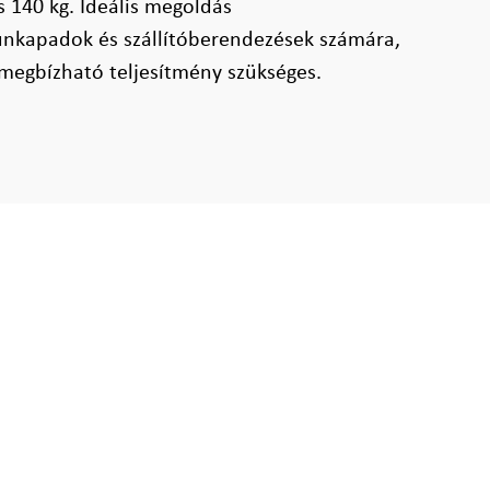
s 140 kg. Ideális megoldás
nkapadok és szállítóberendezések számára,
megbízható teljesítmény szükséges.