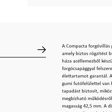
A Compacta forgóvillás 
amely biztos rögzítést 
háza acéllemezből készü
forgócsapággyal felsze
élettartamot garantál. A
gumi futófelülettel van
tapadást biztosít, mikö
megbízható működésről.
magasság 42,5 mm. A di