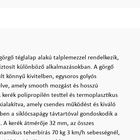
görgő téglalap alakú talplemezzel rendelkezik,
biztosít különböző alkalmazásokban. A görgő
lt könnyű kivitelben, egysoros golyós
relve, amely smooth mozgást és hosszú
 kerék polipropilén testtel és termoplasztikus
 kialakítva, amely csendes működést és kiváló
zben a siklócsapágy távtartóval gondoskodik a
 A kerék átmérője 32 mm, az összes
namikus teherbírás 70 kg 3 km/h sebességnél,