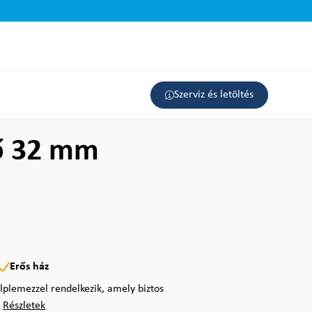
Szerviz és letöltés
gő 32 mm
Erős ház
lplemezzel rendelkezik, amely biztos
.
Részletek