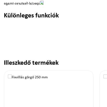
Különleges funkciók
Illeszkedő termékek
Termékgaléria kihagyása