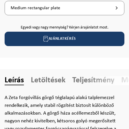
Medium rectangular plate
Egyedi vagy nagy mennyiség? Kérjen árajánlatot most.
AJÁNLATKÉRÉS
Leírás
Letöltések
Teljesítmény
Mű
A Zeta forgóvillás görgő téglalapú alakú talplemezzel
rendelkezik, amely stabil rögzítést biztosít különböző
alkalmazásokban. A görgő háza acéllemezből készült,
nagyon nehéz kivitelben, kétsoros golyó megerősített
vagy rozsdamentes forgócsapágyazással felszerelve a