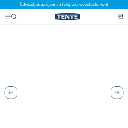
Üdvözöljük az újonnan felújított weboldalunkon!
Ugrás a kereséshez
Képgaléria kihagyása