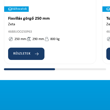
Változatok
Fixvillás görgő 250 mm
T
Zeta
Ze
4688UOO250P63
46
250
mm
290
mm
800
kg
RÉSZLETEK