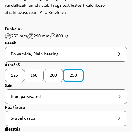
rendelkezik, amely stabil rögzítést biztosít különböző
alkalmazásokban. A ...
Részletek
Funkciók
250 mm
290 mm
800 kg
Válasszon
Kerék
Polyamide, Plain bearing
Válasszon
Átmérő
125
160
200
250
(Ez az opció jelenleg nem érhető el. )
(Ez az opció jelenleg nem érhető el. )
Válasszon
Szín
Blue passivated
Válasszon
Ház típusa
Swivel castor
Válasszon
Illesztés