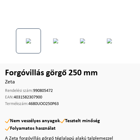
Forgóvillás görgő 250 mm
Zeta
Rendelési szám:
990805472
EAN:
4031582307900
Termékszám:
4680UOO250P63
Nem veszélyes anyagok
Tesztelt minőség
Folyamatos használat
A Zeta forgóvillás görgő téglalapú alakú talplemezzel