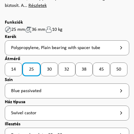
biztosít. A...
Részletek
Funkciók
25 mm
36 mm
10 kg
Válasszon
Kerék
Polypropylene, Plain bearing with spacer tube
Válasszon
Átmérő
14
25
30
32
38
45
50
(Ez az opció jelenleg nem érhető el. )
(Ez az opció jelenleg nem érhető el. )
(Ez az opció jelenleg nem érhető el. )
(Ez az opció jelenleg nem érhet
(Ez az opció jelenle
(Ez az op
Válasszon
Szín
Blue passivated
Válasszon
Ház típusa
Swivel castor
Válasszon
Illesztés