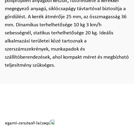
polipropilén anyagból készült, futófelülete a kerékkel
megegyező anyagú, siklócsapágy távtartóval biztosítja a
gördülést. A kerék átmérője 25 mm, az összmagasság 36
mm. Dinamikus terhelhetősége 10 kg 3 km/h
sebességnél, statikus terhelhetősége 20 kg. Ideális
alkalmazási területei közé tartoznak a
szerszámszekrények, munkapadok és
szállítóberendezések, ahol kompakt méret és megbízható
teljesítmény szükséges.