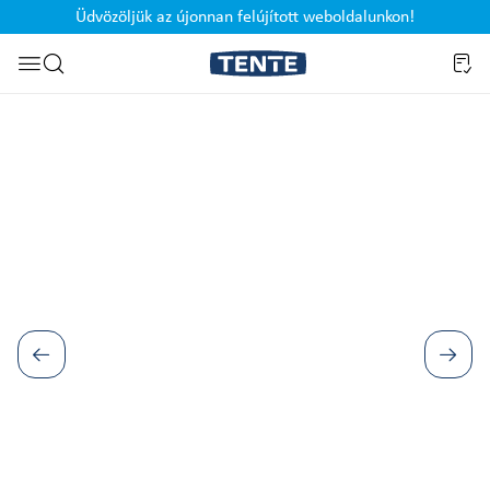
Üdvözöljük az újonnan felújított weboldalunkon!
Ugrás a kereséshez
Képgaléria kihagyása