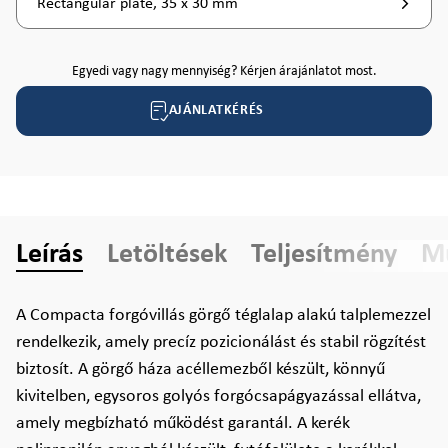
Rectangular plate, 35 x 30 mm
Egyedi vagy nagy mennyiség? Kérjen árajánlatot most.
AJÁNLATKÉRÉS
Leírás
Letöltések
Teljesítmény
Mű
A Compacta forgóvillás görgő téglalap alakú talplemezzel
rendelkezik, amely precíz pozicionálást és stabil rögzítést
biztosít. A görgő háza acéllemezből készült, könnyű
kivitelben, egysoros golyós forgócsapágyazással ellátva,
amely megbízható működést garantál. A kerék