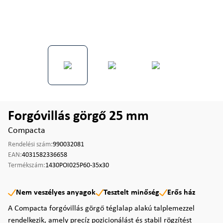
Forgóvillás görgő 25 mm
Compacta
Rendelési szám:
990032081
EAN:
4031582336658
Termékszám:
1430POI025P60-35x30
Nem veszélyes anyagok
Tesztelt minőség
Erős ház
A Compacta forgóvillás görgő téglalap alakú talplemezzel
rendelkezik, amely precíz pozicionálást és stabil rögzítést