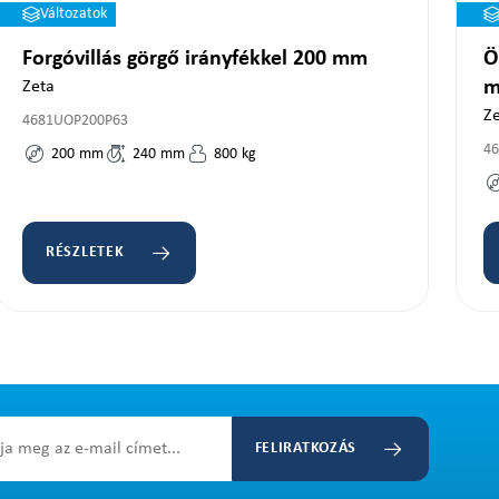
Változatok
Forgóvillás görgő irányfékkel 200 mm
Ö
Zeta
Ze
4681UOP200P63
4
200
mm
240
mm
800
kg
RÉSZLETEK
FELIRATKOZÁS