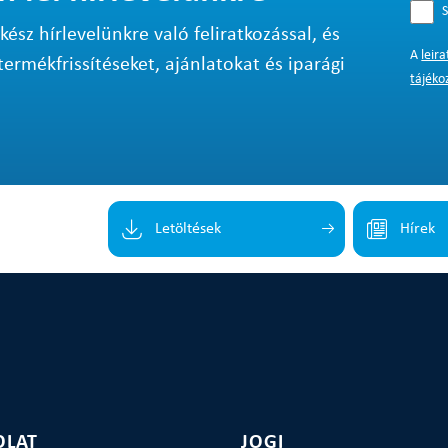
S
sz hírlevelünkre való feliratkozással, és
A
leir
termékfrissítéseket, ajánlatokat és iparági
tájéko
Letöltések
Hírek
OLAT
JOGI