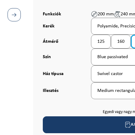
Funkciók
200 mm
240 m
Válasszon
Kerék
Polyamide, Precisi
Válasszon
Átmérő
125
160
(Ez az opció jelenleg
(Ez az o
Válasszon
Szín
Blue passivated
Válasszon
Ház típusa
Swivel castor
Válasszon
Illesztés
Medium rectangula
Egyedi vagy nagy m
A