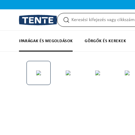
reséshez
Ugrás a fő navigációhoz
IPARÁGAK ÉS MEGOLDÁSOK
GÖRGŐK ÉS KEREKEK
Képgaléria kihagyása