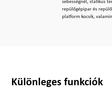
sebességnél, statikus t
repülőgépipar és repülő
platform kocsik, valami
Különleges funkciók