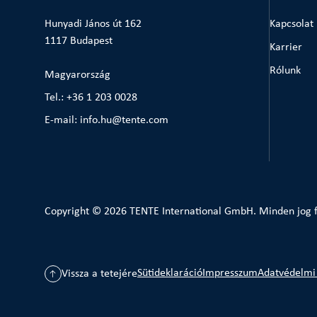
Hunyadi János út 162
Kapcsolat
1117 Budapest
Karrier
Rólunk
Magyarország
Tel.: +36 1 203 0028
E-mail: info.hu@tente.com
Copyright © 2026 TENTE International GmbH. Minden jog f
Sütideklaráció
Impresszum
Adatvédelmi 
Vissza a tetejére