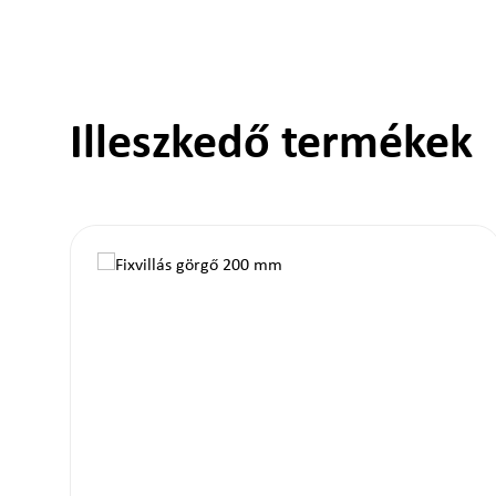
Termékgaléria kihagyása
Illeszkedő termékek