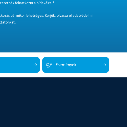
zeretnék feliratkozni a hírlevélre.
*
atkozás
bármikor lehetséges. Kérjük, olvassa el
adatvédelmi
ztatónkat
.
Események