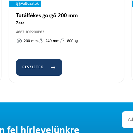
Változatok
Totálfékes görgő 200 mm
Zeta
4687UOP200P63
200
mm
240
mm
800
kg
RÉSZLETEK
n fel hírlevelünkre