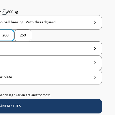
m
800 kg
on ball bearing, With threadguard
200
250
 nem érhető el. )
pció jelenleg nem érhető el. )
r plate
ennyiség? Kérjen árajánlatot most.
JÁNLATKÉRÉS