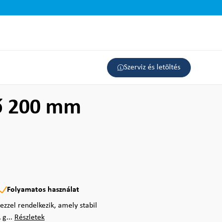
Szerviz és letöltés
gő 200 mm
Folyamatos használat
ezzel rendelkezik, amely stabil
 g...
Részletek