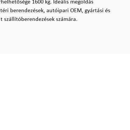
erhelhetősége 1600 kg. Ideális megoldás
téri berendezések, autóipari OEM, gyártási és
nt szállítóberendezések számára.