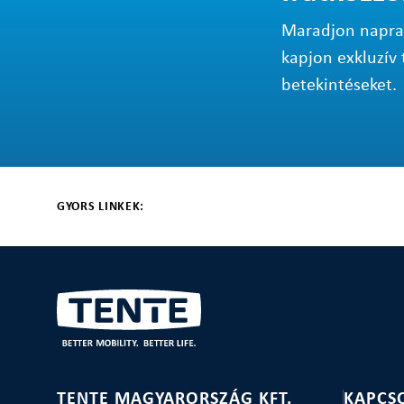
Maradjon napraké
kapjon exkluzív 
betekintéseket.
GYORS LINKEK:
TENTE MAGYARORSZÁG KFT.
KAPCS