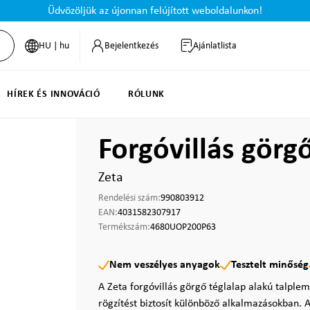
Üdvözöljük az újonnan felújított weboldalunkon!
HU | hu
Bejelentkezés
Ajánlatlista
HÍREK ÉS INNOVÁCIÓ
RÓLUNK
Forgóvillás gör
Zeta
Rendelési szám:
990803912
EAN:
4031582307917
Termékszám:
4680UOP200P63
Nem veszélyes anyagok
Tesztelt minőség
A Zeta forgóvillás görgő téglalap alakú talplem
rögzítést biztosít különböző alkalmazásokban. A