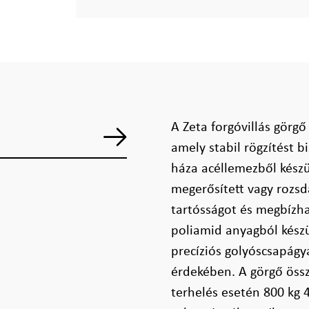
A Zeta forgóvillás görgő
amely stabil rögzítést 
háza acéllemezből készü
megerősített vagy rozsd
tartósságot és megbízh
poliamid anyagból készü
precíziós golyóscsapág
érdekében. A görgő öss
terhelés esetén 800 kg 