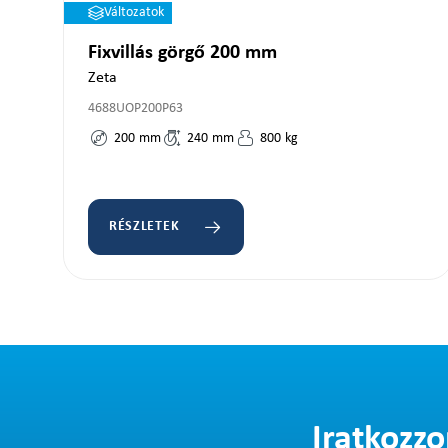
Változatok
Fixvillás görgő 200 mm
Zeta
4688UOP200P63
200
mm
240
mm
800
kg
RÉSZLETEK
Iratkozzo