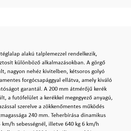
 téglalap alakú talplemezzel rendelkezik,
biztosít különböző alkalmazásokban. A görgő
lt, nagyon nehéz kivitelben, kétsoros golyó
amentes forgócsapággyal ellátva, amely kiváló
atóságot garantál. A 200 mm átmérőjű kerék
lt, a futófelület a kerékkel megegyező anyagú,
yazással szerelve a zökkenőmentes működés
zmagassága 240 mm. Teherbírása dinamikus
4 km/h sebességnél, illetve 640 kg 6 km/h