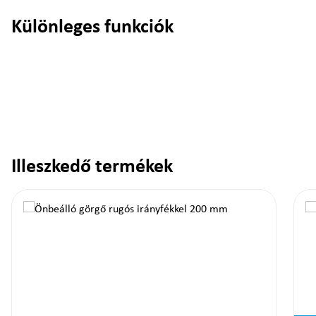
Különleges funkciók
Illeszkedő termékek
Termékgaléria kihagyása