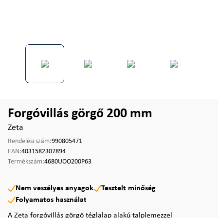
Forgóvillás görgő 200 mm
Zeta
Rendelési szám:
990805471
EAN:
4031582307894
Termékszám:
4680UOO200P63
Nem veszélyes anyagok
Tesztelt minőség
Folyamatos használat
A Zeta forgóvillás görgő téglalap alakú talplemezzel