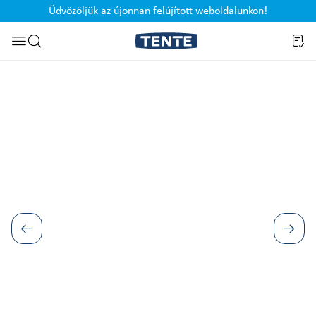
Üdvözöljük az újonnan felújított weboldalunkon!
Ugrás a kereséshez
Képgaléria kihagyása