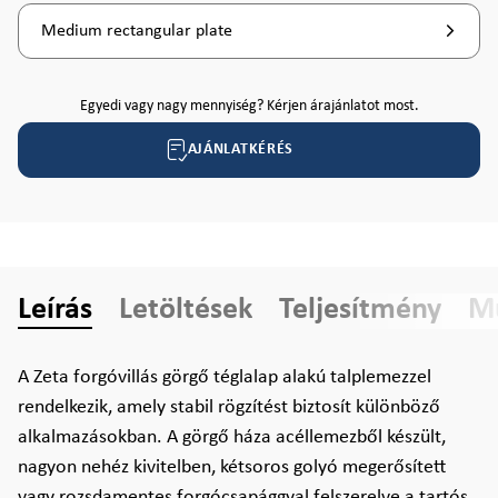
Medium rectangular plate
Egyedi vagy nagy mennyiség? Kérjen árajánlatot most.
AJÁNLATKÉRÉS
Leírás
Letöltések
Teljesítmény
Mű
A Zeta forgóvillás görgő téglalap alakú talplemezzel
rendelkezik, amely stabil rögzítést biztosít különböző
alkalmazásokban. A görgő háza acéllemezből készült,
nagyon nehéz kivitelben, kétsoros golyó megerősített
vagy rozsdamentes forgócsapággyal felszerelve a tartós