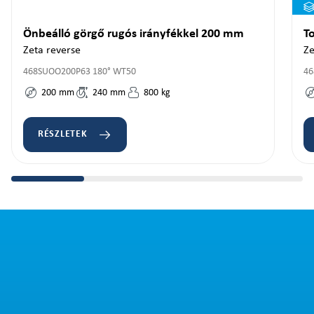
Önbeálló görgő rugós irányfékkel 200 mm
T
Zeta reverse
Ze
468SUOO200P63 180° WT50
46
200
mm
240
mm
800
kg
RÉSZLETEK