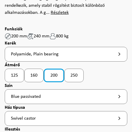
rendelkezik, amely stabil rögzítést biztosít különböző
alkalmazásokban. A g...
Részletek
Funkciók
200 mm
240 mm
800 kg
Válasszon
Kerék
Polyamide, Plain bearing
Válasszon
Átmérő
125
160
200
250
(Ez az opció jelenleg nem érhető el. )
(Ez az opció jelenleg nem érhető el. )
Válasszon
Szín
Blue passivated
Válasszon
Ház típusa
Swivel castor
Válasszon
Illesztés