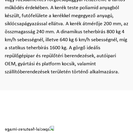
működés érdekében. A kerék teste poliamid anyagból
készült, futófelülete a kerékkel megegyező anyagú,
siklócsapágyazással ellátva. A kerék átmérője 200 mm, az
összmagasság 240 mm. A dinamikus teherbírás 800 kg 4
km/h sebességnél, illetve 640 kg 6 km/h sebességnél, míg
a statikus teherbírás 1600 kg. A görgő ideális
repülőgépipar és repülőtéri berendezések, autóipari
OEM, gyártási és platform kocsik, valamint
szállítóberendezések területén történő alkalmazásra.