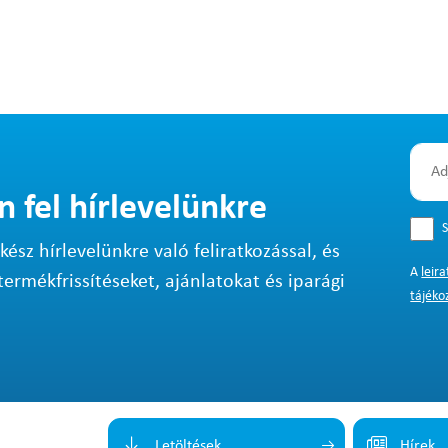
n fel hírlevelünkre
S
sz hírlevelünkre való feliratkozással, és
A
leir
termékfrissítéseket, ajánlatokat és iparági
tájéko
Letöltések
Hírek