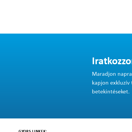
Iratkozzo
Maradjon napraké
kapjon exkluzív 
betekintéseket.
GYORS LINKEK: