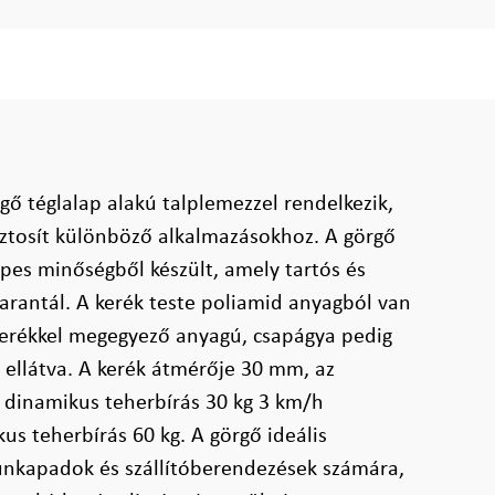
gő téglalap alakú talplemezzel rendelkezik,
biztosít különböző alkalmazásokhoz. A görgő
pes minőségből készült, amely tartós és
rantál. A kerék teste poliamid anyagból van
 kerékkel megegyező anyagú, csapágya pedig
l ellátva. A kerék átmérője 30 mm, az
dinamikus teherbírás 30 kg 3 km/h
kus teherbírás 60 kg. A görgő ideális
nkapadok és szállítóberendezések számára,