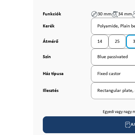
Funkciók
30 mm
34 mm
Válasszon
Kerék
Polyamide, Plain b
Válasszon
Átmérő
14
25
(Ez az opció jelenleg
(Ez az opci
Válasszon
Szín
Blue passivated
Válasszon
Ház típusa
Fixed castor
Válasszon
Illesztés
Rectangular plate,
Egyedi vagy nagy m
A