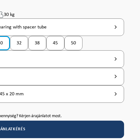
30 kg
earing with spacer tube
30
32
38
45
50
 nem érhető el. )
ó jelenleg nem érhető el. )
(Ez az opció jelenleg nem érhető el. )
(Ez az opció jelenleg nem érhető el. )
(Ez az opció jelenleg nem érhető el. )
(Ez az opció jelenleg nem érhető el. )
 45 x 20 mm
ennyiség? Kérjen árajánlatot most.
JÁNLATKÉRÉS