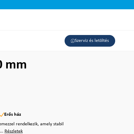
Szerviz és letöltés
30 mm
Erős ház
emezzel rendelkezik, amely stabil
...
Részletek