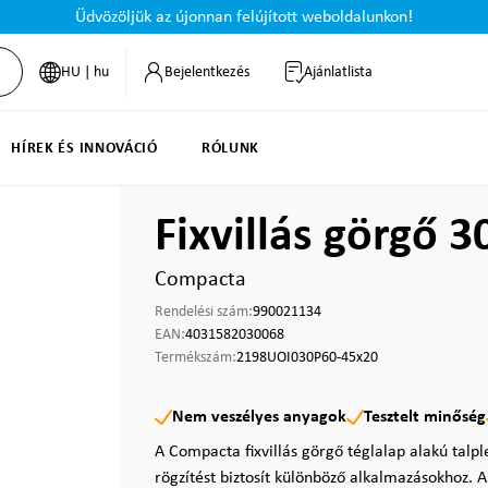
Üdvözöljük az újonnan felújított weboldalunkon!
HU | hu
Bejelentkezés
Ajánlatlista
HÍREK ÉS INNOVÁCIÓ
RÓLUNK
Fixvillás görgő 
Compacta
Rendelési szám:
990021134
EAN:
4031582030068
Termékszám:
2198UOI030P60-45x20
Nem veszélyes anyagok
Tesztelt minőség
A Compacta fixvillás görgő téglalap alakú talpl
rögzítést biztosít különböző alkalmazásokhoz. A