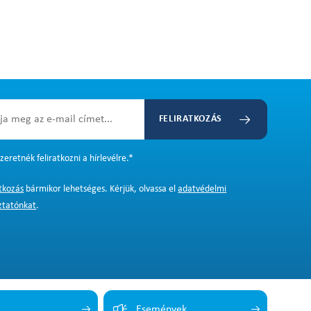
FELIRATKOZÁS
zeretnék feliratkozni a hírlevélre.
*
atkozás
bármikor lehetséges. Kérjük, olvassa el
adatvédelmi
ztatónkat
.
Események