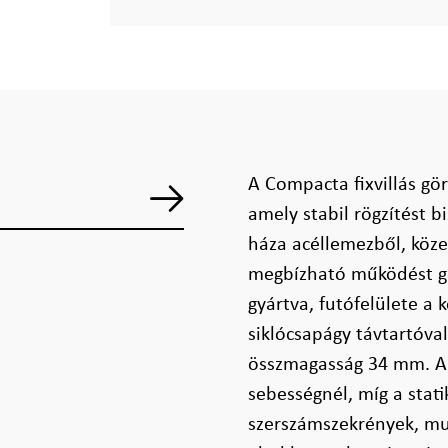
A Compacta fixvillás gör
amely stabil rögzítést 
háza acéllemezből, köze
megbízható működést ga
gyártva, futófelülete a
siklócsapágy távtartóva
összmagasság 34 mm. A 
sebességnél, míg a stati
szerszámszekrények, mu