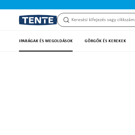
reséshez
Ugrás a fő navigációhoz
IPARÁGAK ÉS MEGOLDÁSOK
GÖRGŐK ÉS KEREKEK
Képgaléria kihagyása