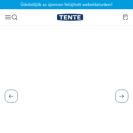
Üdvözöljük az újonnan felújított weboldalunkon!
Ugrás a kereséshez
Képgaléria kihagyása