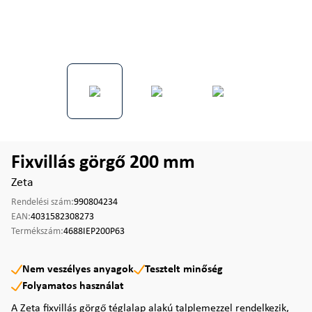
Fixvillás görgő 200 mm
Zeta
Rendelési szám:
990804234
EAN:
4031582308273
Termékszám:
4688IEP200P63
Nem veszélyes anyagok
Tesztelt minőség
Folyamatos használat
A Zeta fixvillás görgő téglalap alakú talplemezzel rendelkezik,