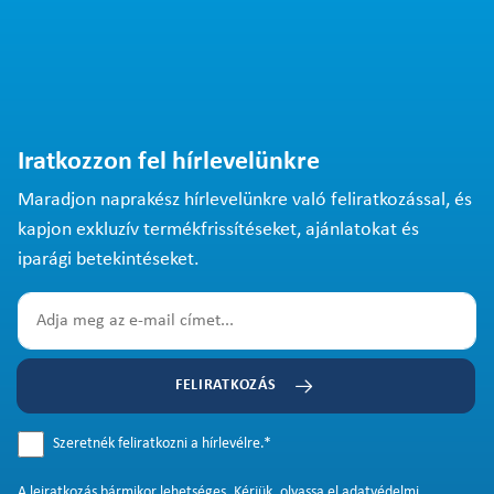
Iratkozzon fel hírlevelünkre
Maradjon naprakész hírlevelünkre való feliratkozással, és
kapjon exkluzív termékfrissítéseket, ajánlatokat és
iparági betekintéseket.
FELIRATKOZÁS
Szeretnék feliratkozni a hírlevélre.
*
A
leiratkozás
bármikor lehetséges. Kérjük, olvassa el
adatvédelmi