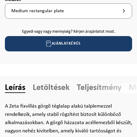
Medium rectangular plate
Egyedi vagy nagy mennyiség? Kérjen árajánlatot most.
AJÁNLATKÉRÉS
Leírás
Letöltések
Teljesítmény
Mű
A Zeta fixvillás görgő téglalap alakú talplemezzel
rendelkezik, amely stabil rögzítést biztosít különböző
alkalmazásokban. A görgő házazata acéllemezből készült,
nagyon nehéz kivitelben, amely kiváló tartósságot és