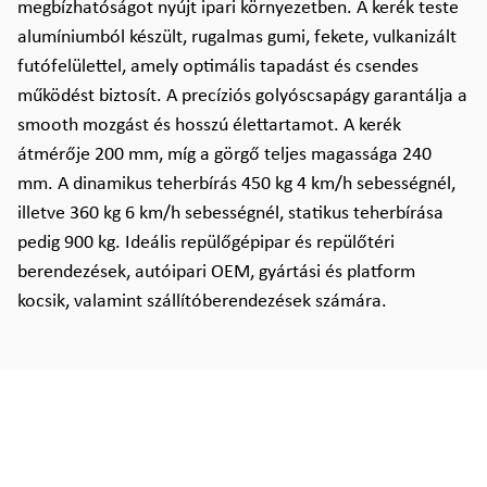
megbízhatóságot nyújt ipari környezetben. A kerék teste
alumíniumból készült, rugalmas gumi, fekete, vulkanizált
futófelülettel, amely optimális tapadást és csendes
működést biztosít. A precíziós golyóscsapágy garantálja a
smooth mozgást és hosszú élettartamot. A kerék
átmérője 200 mm, míg a görgő teljes magassága 240
mm. A dinamikus teherbírás 450 kg 4 km/h sebességnél,
illetve 360 kg 6 km/h sebességnél, statikus teherbírása
pedig 900 kg. Ideális repülőgépipar és repülőtéri
berendezések, autóipari OEM, gyártási és platform
kocsik, valamint szállítóberendezések számára.