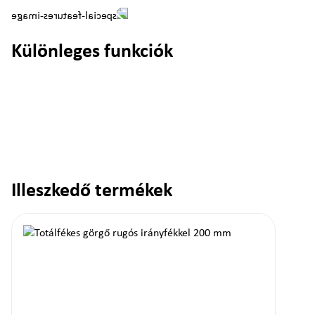
Különleges funkciók
Illeszkedő termékek
Termékgaléria kihagyása