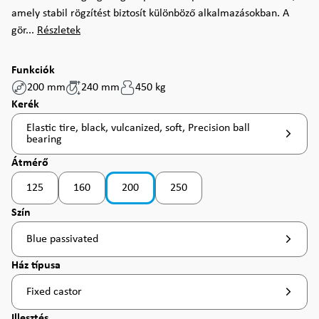
amely stabil rögzítést biztosít különböző alkalmazásokban. A
gör...
Részletek
Funkciók
200 mm
240 mm
450 kg
Válasszon
Kerék
Elastic tire, black, vulcanized, soft, Precision ball
bearing
Válasszon
Átmérő
125
160
200
250
Válasszon
Szín
Blue passivated
Válasszon
Ház típusa
Fixed castor
Válasszon
Illesztés