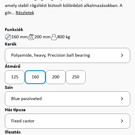
amely stabil rögzítést biztosít különböző alkalmazásokban. A
gör...
Részletek
Funkciók
160 mm
200 mm
800 kg
Válasszon
Kerék
Polyamide, heavy, Precision ball bearing
Válasszon
Átmérő
125
160
200
250
(Ez az opció jelenleg nem érhető el. )
(Ez az opció jelenleg nem érhető el.
Válasszon
Szín
Blue passivated
Válasszon
Ház típusa
Fixed castor
Válasszon
Illesztés