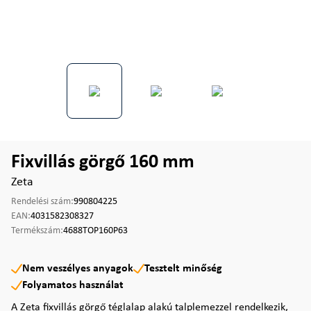
Fixvillás görgő 160 mm
Zeta
Rendelési szám:
990804225
EAN:
4031582308327
Termékszám:
4688TOP160P63
Nem veszélyes anyagok
Tesztelt minőség
Folyamatos használat
A Zeta fixvillás görgő téglalap alakú talplemezzel rendelkezik,