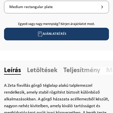
Medium rectangular plate
Egyedi vagy nagy mennyiség? Kérjen árajánlatot most.
AJÁNLATKÉRÉS
Leírás
Letöltések
Teljesítmény
Mű
A Zeta fixvillás görgő téglalap alakú talplemezzel
rendelkezik, amely stabil rögzítést biztosít különböző
alkalmazásokban. A görgő házazata acéllemezből készült,
nagyon nehéz kivitelben, amely kiváló tartósságot és
megbízhatóságot nyújt ipari környezetben. A kerék teste