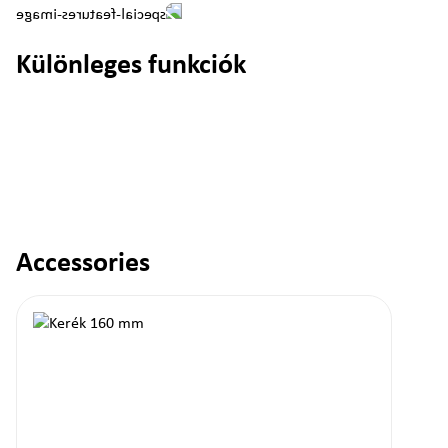
Különleges funkciók
Accessories
Termékgaléria kihagyása