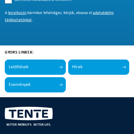
A
leiratkozás
bármikor lehetséges. Kérjük, olvassa el
adatvédelmi
tájékoztatónkat
.
GYORS LINKEK:
Letöltések
Hírek
Események