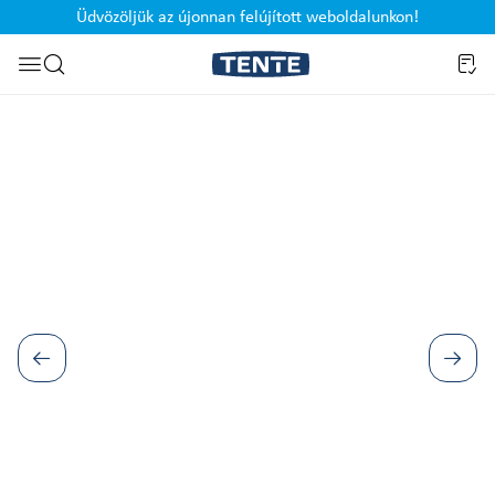
Üdvözöljük az újonnan felújított weboldalunkon!
Ugrás a kereséshez
Képgaléria kihagyása