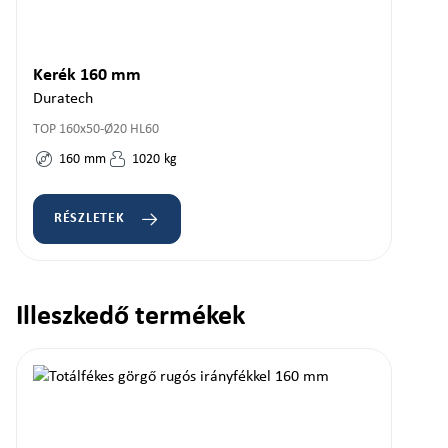
Kerék 160 mm
Duratech
TOP 160x50-Ø20 HL60
160
mm
1020
kg
RÉSZLETEK
Illeszkedő termékek
Termékgaléria kihagyása