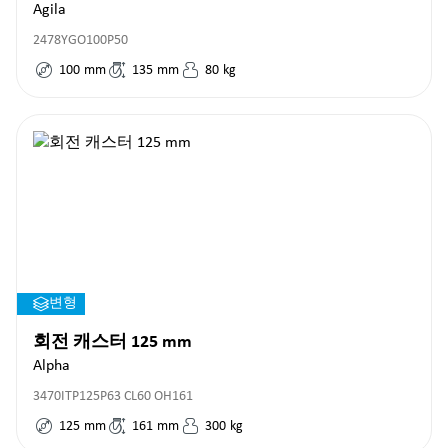
Agila
2478YGO100P50
100
mm
135
mm
80
kg
변형
회전 캐스터 125 mm
Alpha
3470ITP125P63 CL60 OH161
125
mm
161
mm
300
kg