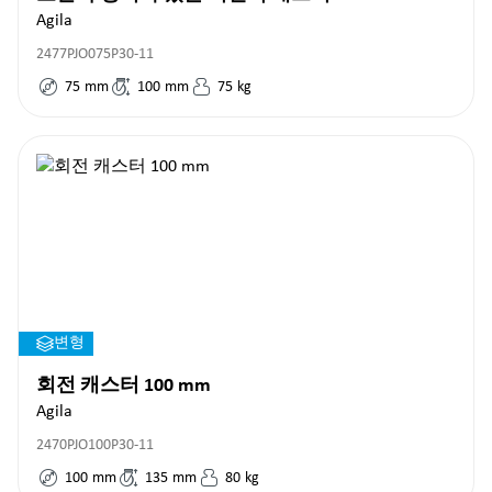
Agila
2477PJO075P30-11
75
mm
100
mm
75
kg
변형
회전 캐스터 100 mm
Agila
2470PJO100P30-11
100
mm
135
mm
80
kg