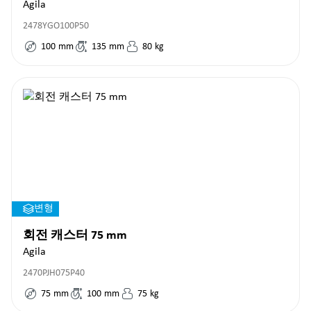
Agila
2478YGO100P50
100
mm
135
mm
80
kg
변형
회전 캐스터 75 mm
Agila
2470PJH075P40
75
mm
100
mm
75
kg