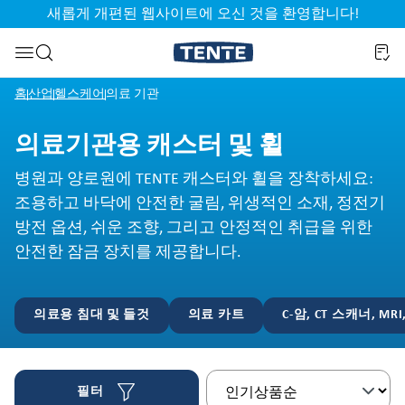
새롭게 개편된 웹사이트에 오신 것을 환영합니다!
기
검색으로 건너뛰기
홈
산업
헬스케어
의료 기관
의료기관용 캐스터 및 휠
병원과 양로원에 TENTE 캐스터와 휠을 장착하세요:
조용하고 바닥에 안전한 굴림, 위생적인 소재, 정전기
방전 옵션, 쉬운 조향, 그리고 안정적인 취급을 위한
안전한 잠금 장치를 제공합니다.
의료용 침대 및 들것
의료 카트
C-암, CT 스캐너, MRI
필터