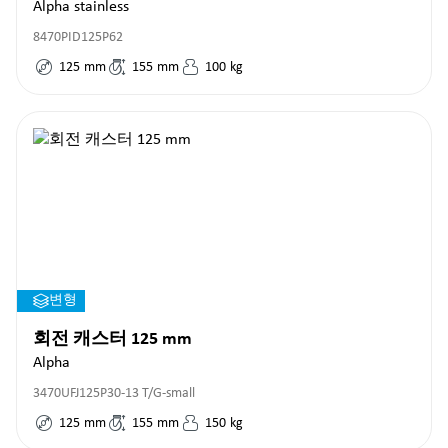
Alpha stainless
8470PID125P62
125
mm
155
mm
100
kg
변형
회전 캐스터 125 mm
Alpha
3470UFJ125P30-13 T/G-small
125
mm
155
mm
150
kg