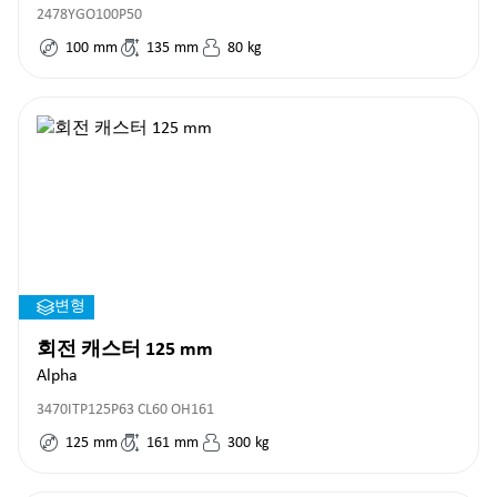
2478YGO100P50
100
mm
135
mm
80
kg
변형
회전 캐스터 125 mm
Alpha
3470ITP125P63 CL60 OH161
125
mm
161
mm
300
kg