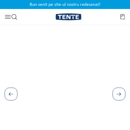
Bun venit pe site-ul nostru redesenat!
cipal
Sari la căutare
Sari peste galeria de imagini