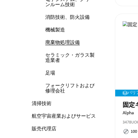
ンルーム技術
消防技術、防火設備
機械製造
廃棄物処理設備
セラミック・ガラス製
造業者
足場
フォークリフトおよび
修理会社
バリ
清掃技術
固定キ
Alpha
航空宇宙産業およびサービス
3478UO
販売代理店
100