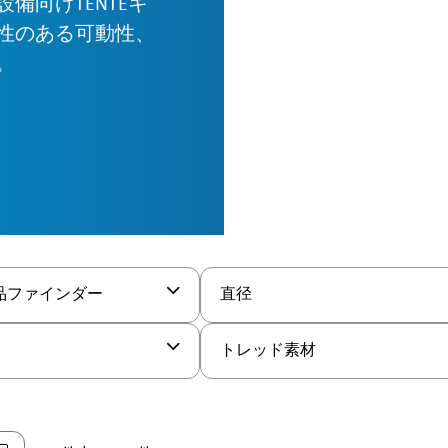
備向けTENTEキ
性のある可動性、
。
品ファインダー
直径
トレッド素材