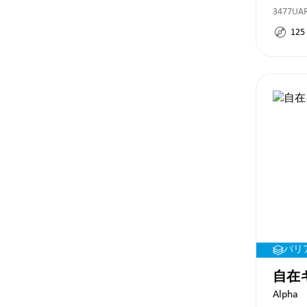
3477UAR
125
バリ
自在キ
Alpha