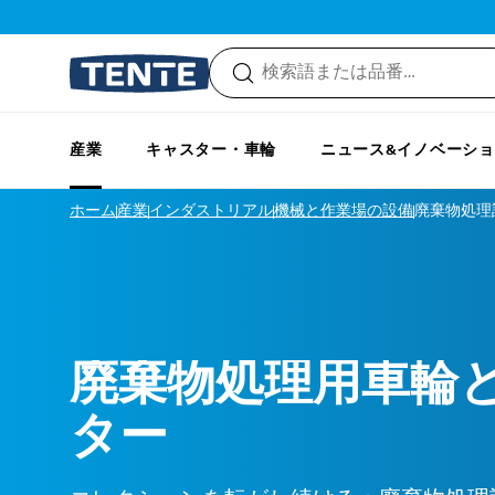
キップ
メインナビゲーションへスキップ
産業
キャスター・車輪
ニュース&イノベーシ
ホーム
産業
インダストリアル
機械と作業場の設備
廃棄物処理
廃棄物処理用車輪
ター