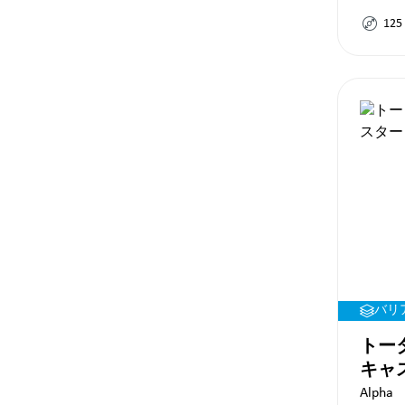
125
バリ
トー
Alpha