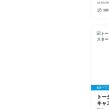
3470UFR
100
バリ
トー