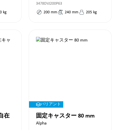
3478DVJ200P63
0
kg
200
mm
240
mm
205
kg
バリアント
自在
固定キャスター 80 mm
Alpha