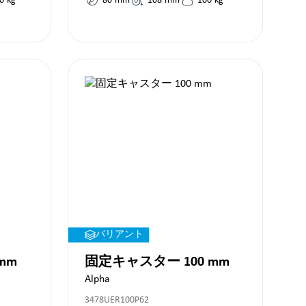
0
kg
80
mm
108
mm
100
kg
バリアント
mm
固定キャスター 100 mm
Alpha
3478UER100P62