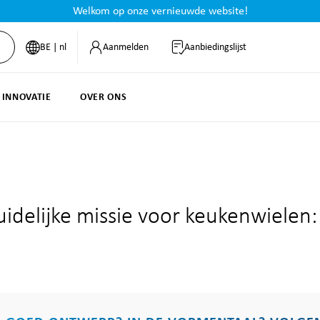
Welkom op onze vernieuwde website!
BE | nl
Aanmelden
Aanbiedingslijst
 INNOVATIE
OVER ONS
idelijke missie voor keukenwielen