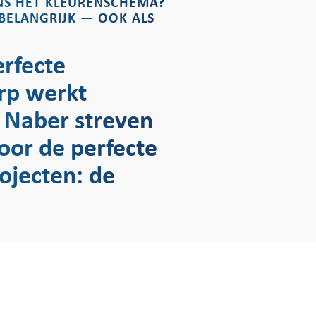
NS HET KLEURENSCHEMA?
 BELANGRIJK — OOK ALS
erfecte
erp werkt
n Naber streven
oor de perfecte
ojecten: de