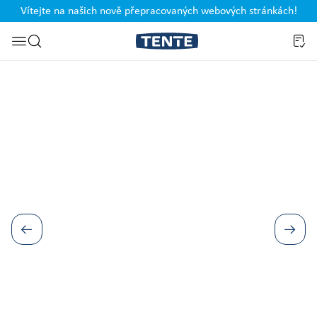
Vítejte na našich nově přepracovaných webových stránkách!
Přeskočit na vyhledávání
Přeskočit galerii obrázků