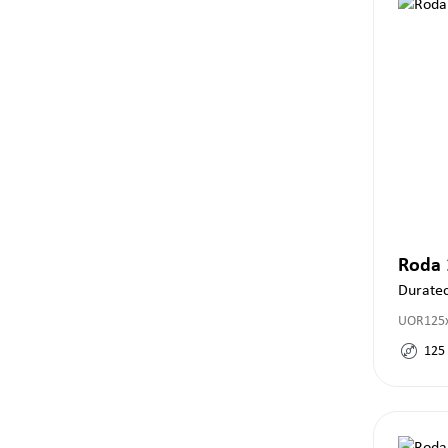
Roda
Durate
UOR125x
125