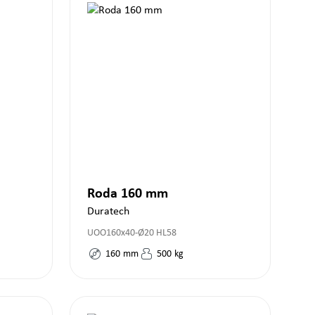
Roda 160 mm
Duratech
UOO160x40-Ø20 HL58
160
mm
500
kg