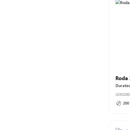
Roda
Durate
UOO200x
200