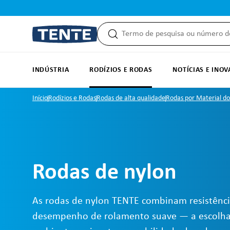
 pesquisa
Saltar para a navegação principal
INDÚSTRIA
RODÍZIOS E RODAS
NOTÍCIAS E INO
Início
Rodízios e Rodas
Rodas de alta qualidade
Rodas por Material do
Rodas de nylon
As rodas de nylon TENTE combinam resistênci
desempenho de rolamento suave — a escolha 