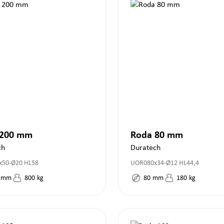
 200 mm
Roda 80 mm
ch
Duratech
50-Ø20 HL58
UOR080x34-Ø12 HL44,4
mm
800
kg
80
mm
180
kg