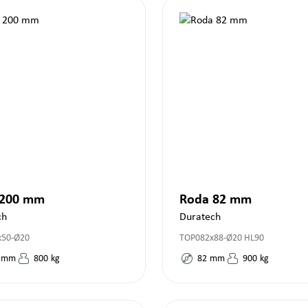
 200 mm
Roda 82 mm
ch
Duratech
x50-Ø20
TOP082x88-Ø20 HL90
mm
800
kg
82
mm
900
kg