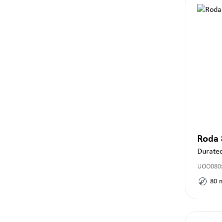
Roda
Durate
UOO080x
80