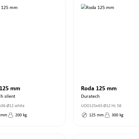
 125 mm
Roda 125 mm
h silent
Duratech
36-Ø12 white
UOO125x43-Ø12 HL 58
mm
200
kg
125
mm
300
kg