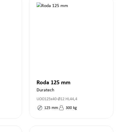
Roda 125 mm
Duratech
UOO125x40-Ø12 HL44,4
125
mm
300
kg