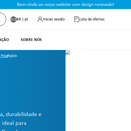
Bem-vindo ao nosso website com design renovado!
BR | pt
Iniciar sessão
Lista de ofertas
VAÇÃO
SOBRE NÓS
 Piso
Nylon
a, durabilidade e
ideal para