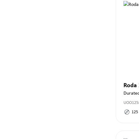
Roda
Durate
UOO125x
125