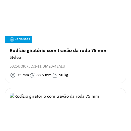
Variantes
Rodízio giratório com travão da roda 75 mm
Stylea
5925UOI075L51-11 DM20x43ALU
75
mm
88.5
mm
50
kg