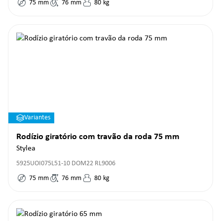
75
mm
76
mm
80
kg
Variantes
Rodízio giratório com travão da roda 75 mm
Stylea
5925UOI075L51-10 DOM22 RL9006
75
mm
76
mm
80
kg