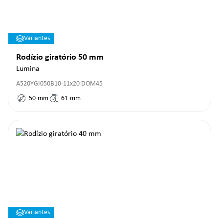
Variantes
Rodízio giratório 50 mm
Lumina
A520YGI050B10-11x20 DOM45
50
mm
61
mm
Variantes