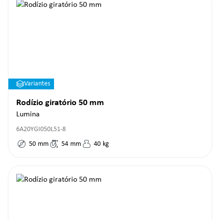
Variantes
Rodízio giratório 50 mm
Lumina
6A20YGI050L51-8
50
mm
54
mm
40
kg