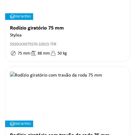
Variantes
Rodízio giratório 75 mm
Stylea
5920UOI075S70-10X15 TFR
75
mm
88
mm
50
kg
Variantes