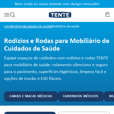
Bem-vindo ao nosso website com design renovado!
al
Saltar para a pesquisa
Início
Indústria
Cuidados de saúde
Mobiliário de saúde
Rodízios e Rodas para Mobiliário de
Cuidados de Saúde
Equipe espaços de cuidados com rodízios e rodas TENTE
para mobiliário de saúde: rolamento silencioso e seguro
para o pavimento, superfícies higiénicas, limpeza fácil e
opções de travão e ESD fiáveis.
CAMAS E MACAS MÉDICAS
CARRINHOS MÉDICOS
BR