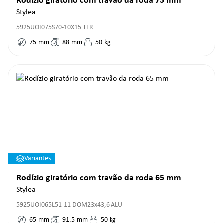
Rodízio giratório com travão da roda 75 mm
Stylea
5925UOI075S70-10X15 TFR
75
mm
88
mm
50
kg
Variantes
Rodízio giratório com travão da roda 65 mm
Stylea
5925UOI065L51-11 DOM23x43,6 ALU
65
mm
91.5
mm
50
kg