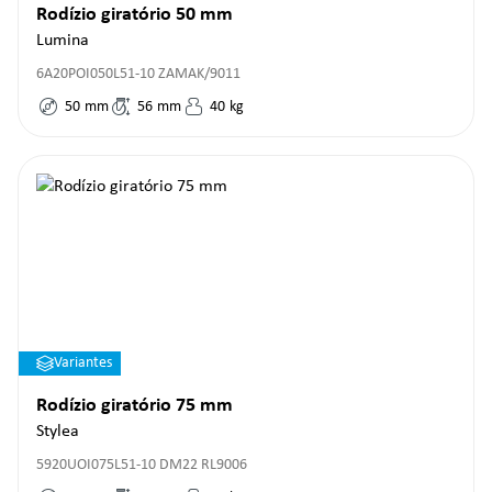
Rodízio giratório 50 mm
Lumina
6A20POI050L51-10 ZAMAK/9011
50
mm
56
mm
40
kg
Variantes
Rodízio giratório 75 mm
Stylea
5920UOI075L51-10 DM22 RL9006