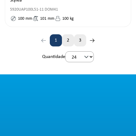
Stylea
5920UAP100L51-11 DOM41
100
mm
101
mm
100
kg
1
2
3
Lado
Lado
Lado
Quantidade