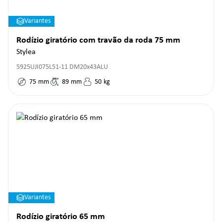
Variantes
Rodízio giratório com travão da roda 75 mm
Stylea
5925UJI075L51-11 DM20x43ALU
75
mm
89
mm
50
kg
Variantes
Rodízio giratório 65 mm