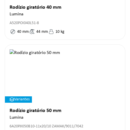
Rodízio giratório 40 mm
Lumina
A520POI040L51-8
40
mm
44
mm
10
kg
Variantes
Rodízio giratório 50 mm
Lumina
6A20PJI050B10-11x20/10 ZAMAK/9011/7042