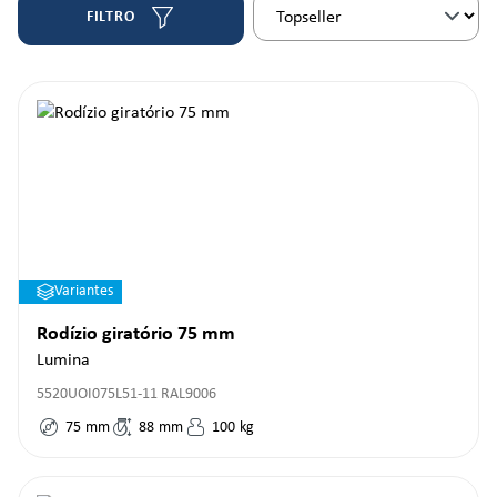
FILTRO
Variantes
Rodízio giratório 75 mm
Lumina
5520UOI075L51-11 RAL9006
75
mm
88
mm
100
kg