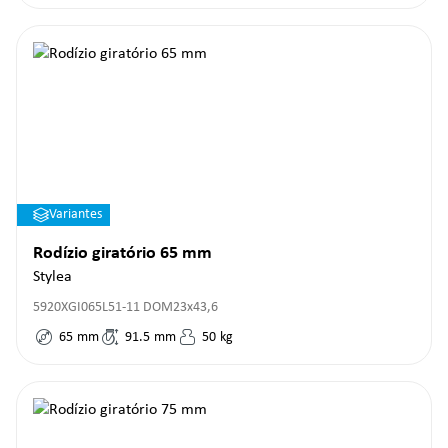
Variantes
Rodízio giratório 65 mm
Stylea
5920XGI065L51-11 DOM23x43,6
65
mm
91.5
mm
50
kg