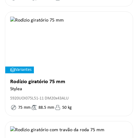
Variantes
Rodízio giratório 75 mm
Stylea
5920UOI075L51-11 DM20x43ALU
75
mm
88.5
mm
50
kg