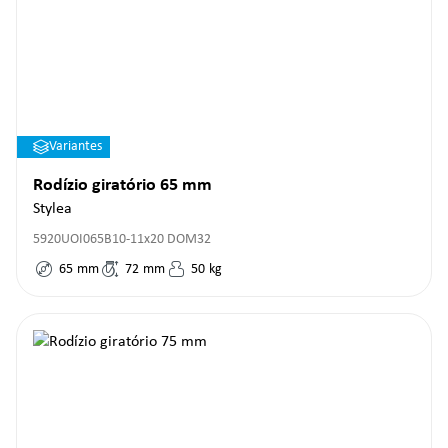
Variantes
Rodízio giratório 65 mm
Stylea
5920UOI065B10-11x20 DOM32
65
mm
72
mm
50
kg