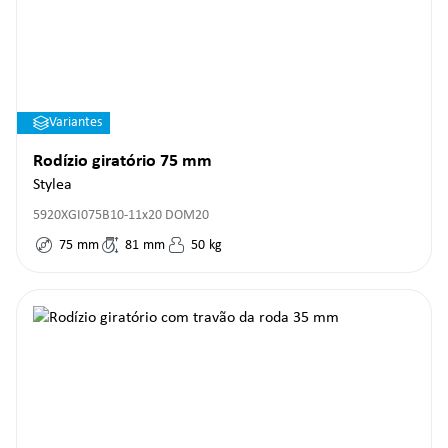
Variantes
Rodízio giratório 75 mm
Stylea
5920XGI075B10-11x20 DOM20
75
mm
81
mm
50
kg