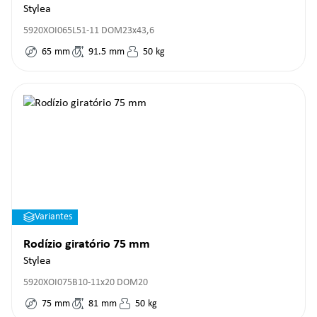
Stylea
5920XOI065L51-11 DOM23x43,6
65
mm
91.5
mm
50
kg
Variantes
Rodízio giratório 75 mm
Stylea
5920XOI075B10-11x20 DOM20
75
mm
81
mm
50
kg