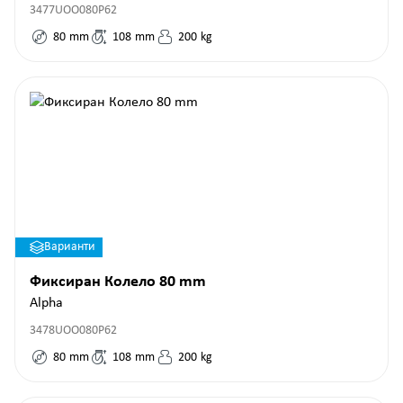
3477UOO080P62
80
mm
108
mm
200
kg
Варианти
Фиксиран Колело 80 mm
Alpha
3478UOO080P62
80
mm
108
mm
200
kg