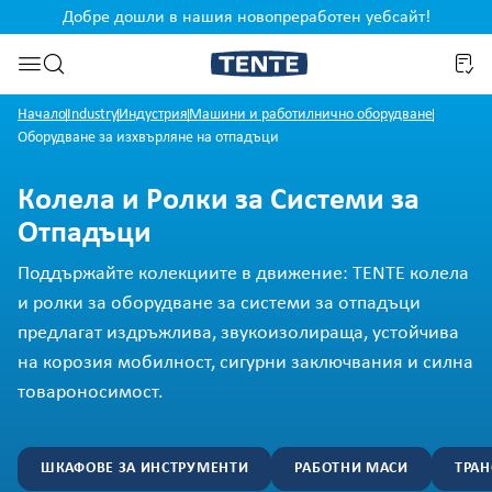
Добре дошли в нашия новопреработен уебсайт!
жание
Преминете към търсенето
Начало
Industry
Индустрия
Машини и работилнично оборудване
Оборудване за изхвърляне на отпадъци
Колела и Ролки за Системи за
Отпадъци
Поддържайте колекциите в движение: TENTE колела
и ролки за оборудване за системи за отпадъци
предлагат издръжлива, звукоизолираща, устойчива
на корозия мобилност, сигурни заключвания и силна
товароносимост.
ШКАФОВЕ ЗА ИНСТРУМЕНТИ
РАБОТНИ МАСИ
ТРАН