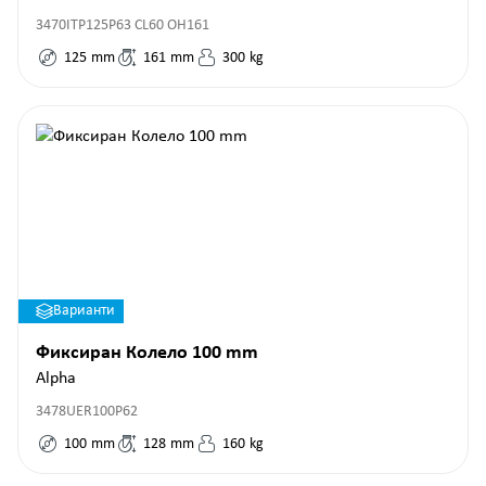
3470ITP125P63 CL60 OH161
125
mm
161
mm
300
kg
Варианти
Фиксиран Колело 100 mm
Alpha
3478UER100P62
100
mm
128
mm
160
kg