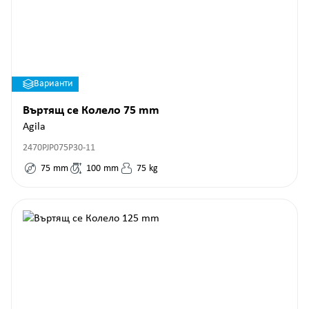
Варианти
Въртящ се Колело 75 mm
Agila
2470PJP075P30-11
75
mm
100
mm
75
kg