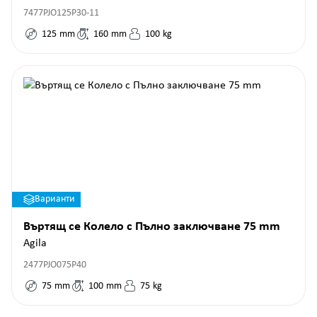
7477PJO125P30-11
125
mm
160
mm
100
kg
Варианти
Въртящ се Колело с Пълно заключване 75 mm
Agila
2477PJO075P40
75
mm
100
mm
75
kg