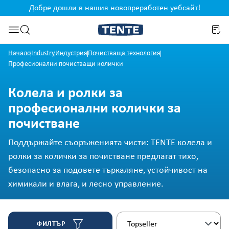
Добре дошли в нашия новопреработен уебсайт!
жание
Преминете към търсенето
Начало
Industry
Индустрия
Почистваща технология
Професионални почистващи колички
Колела и ролки за
професионални колички за
почистване
Поддържайте съоръженията чисти: TENTE колела и
ролки за колички за почистване предлагат тихо,
безопасно за подовете търкаляне, устойчивост на
химикали и влага, и лесно управление.
ФИЛТЪР