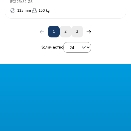
JFC125x32-Ø8
125
mm
150
kg
1
2
3
Страница
Страница
Страница
Количество