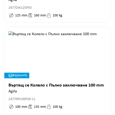
Agila
2477DIK125P50
125
mm
160
mm
100
kg
Варианти
Въртящ се Колело с Пълно заключване 100 mm
Agila
2477PJP100P30-11
100
mm
135
mm
100
kg