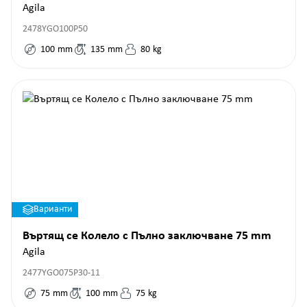
Agila
2478YGO100P50
100
mm
135
mm
80
kg
Варианти
Въртящ се Колело с Пълно заключване 75 mm
Agila
2477YGO075P30-11
75
mm
100
mm
75
kg