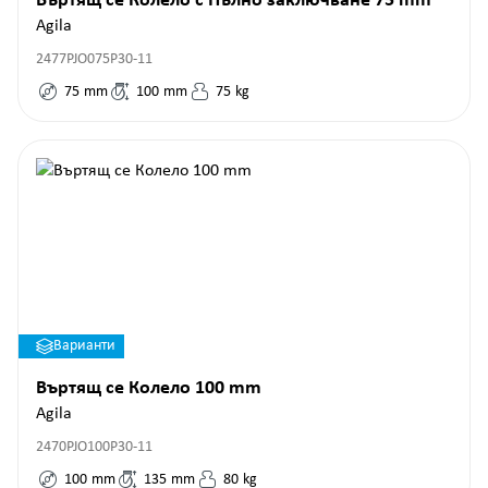
Въртящ се Колело с Пълно заключване 75 mm
Agila
2477PJO075P30-11
75
mm
100
mm
75
kg
Варианти
Въртящ се Колело 100 mm
Agila
2470PJO100P30-11
100
mm
135
mm
80
kg