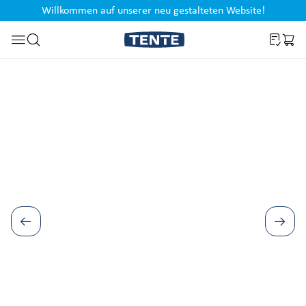
Willkommen auf unserer neu gestalteten Website!
en
Zur Suche springen
War
Bildergalerie überspringen