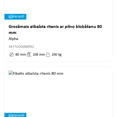
Varianti
Grozāmais atbalsta ritenis ar pilno bloķēšanu 80
mm
Alpha
3477UOO080P62
80
mm
108
mm
200
kg
Varianti