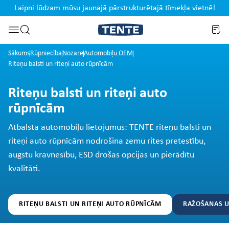
Laipni lūdzam mūsu jaunajā pārstrukturētajā tīmekļa vietnē!
u
Pāriet uz meklēšanu
Sākums
Rūpniecība
Nozare
Automobiļu OEM
Riteņu balsti un riteņi auto rūpnīcām
Riteņu balsti un riteņi auto
rūpnīcām
Atbalsta automobiļu lietojumus: TENTE riteņu balsti un
riteņi auto rūpnīcām nodrošina zemu rites pretestību,
augstu kravnesību, ESD drošas opcijas un pierādītu
kvalitāti.
RITEŅU BALSTI UN RITEŅI AUTO RŪPNĪCĀM
RAŽOŠANAS U