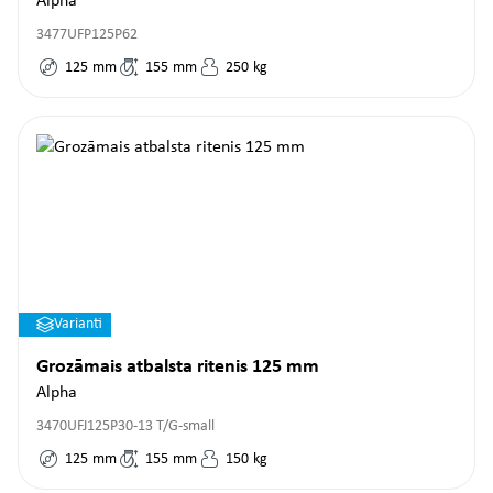
Alpha
3477UFP125P62
125
mm
155
mm
250
kg
Varianti
Grozāmais atbalsta ritenis 125 mm
Alpha
3470UFJ125P30-13 T/G-small
125
mm
155
mm
150
kg