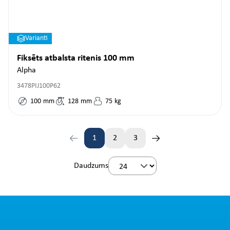
Varianti
Fiksēts atbalsta ritenis 100 mm
Alpha
3478PIJ100P62
100
mm
128
mm
75
kg
1
2
3
Lapa
Lapa
Lapa
Daudzums