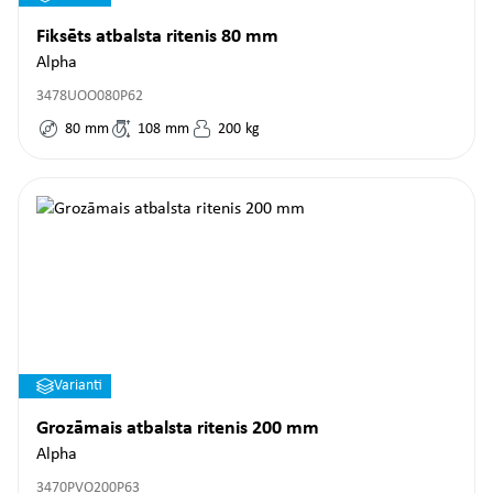
Fiksēts atbalsta ritenis 80 mm
Alpha
3478UOO080P62
80
mm
108
mm
200
kg
Varianti
Grozāmais atbalsta ritenis 200 mm
Alpha
3470PVO200P63