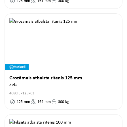
125
mm
161
mm
300
kg
Varianti
Grozāmais atbalsta ritenis 125 mm
Zeta
4680IEP125P63
125
mm
164
mm
300
kg