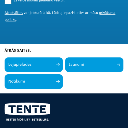
Es vēlos abonēt jaunumu vēstuli.
*
Atrakstīties
var jebkurā laikā. Lūdzu, iepazīstieties ar mūsu
privātuma
politiku
.
ĀTRĀS SAITES:
Lejupielādes
Jaunumi
Notikumi