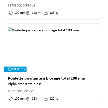
8370BOG100P30-13
100
mm
128
mm
125
kg
Variantes
Roulette pivotante à blocage total 100 mm
Alpha smart stainless
8377BOG100P30-13
100
mm
128
mm
125
kg