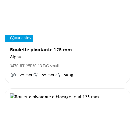
Variantes
Roulette pivotante 125 mm
Alpha
3470UFJ125P30-13 T/G-small
125
mm
155
mm
150
kg