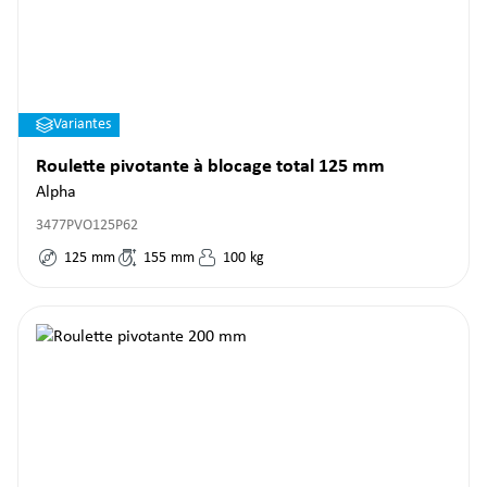
Variantes
Roulette pivotante à blocage total 125 mm
Alpha
3477PVO125P62
125
mm
155
mm
100
kg