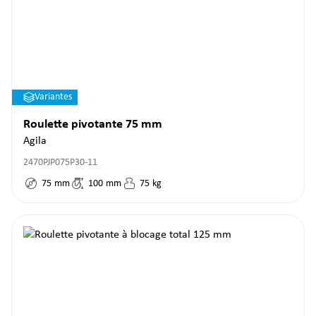
Variantes
Roulette pivotante 75 mm
Agila
2470PJP075P30-11
75
mm
100
mm
75
kg