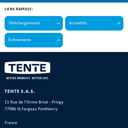
LIENS RAPIDES:
Téléchargements
Actualités
Événements
TENTE S.A.S.
11 Rue de l'Orme Brisé - Pringy
77986 St Fargeau Ponthierry
France