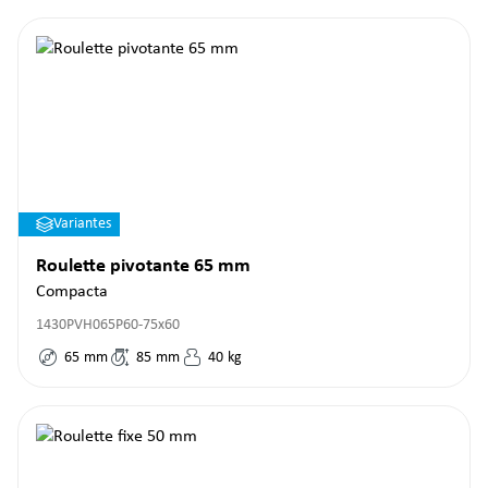
Variantes
Roulette pivotante 65 mm
Compacta
1430PVH065P60-75x60
65
mm
85
mm
40
kg