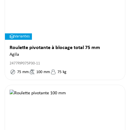
Variantes
Roulette pivotante à blocage total 75 mm
Agila
2477PJP075P30-11
75
mm
100
mm
75
kg