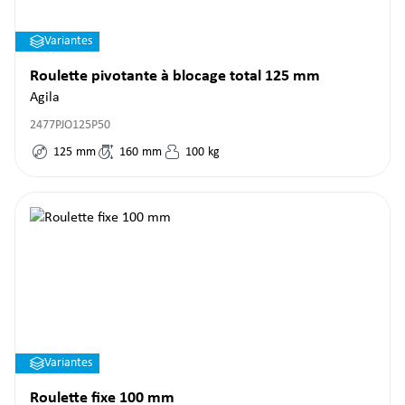
Variantes
Roulette pivotante à blocage total 125 mm
Agila
2477PJO125P50
125
mm
160
mm
100
kg
Variantes
Roulette fixe 100 mm