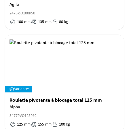
Agila
2478PJO100P50
100
mm
135
mm
80
kg
Variantes
Roulette pivotante à blocage total 125 mm
Alpha
3477PVO125P62
125
mm
155
mm
100
kg