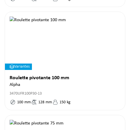
Variantes
Roulette pivotante 100 mm
Alpha
3470UFR100P30-13
100
mm
128
mm
150
kg