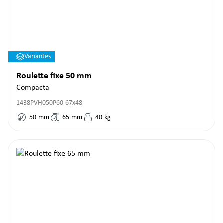
Variantes
Roulette fixe 50 mm
Compacta
1438PVH050P60-67x48
50
mm
65
mm
40
kg