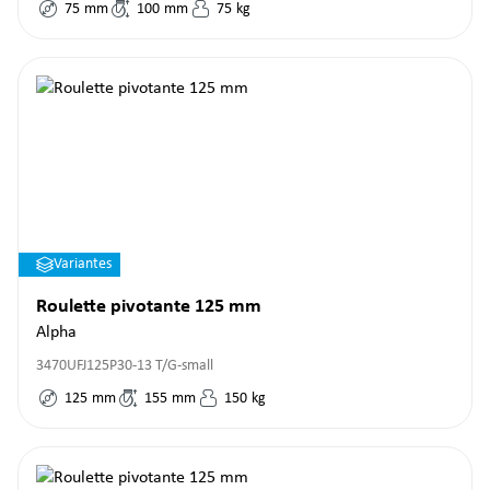
75
mm
100
mm
75
kg
Variantes
Roulette pivotante 125 mm
Alpha
3470UFJ125P30-13 T/G-small
125
mm
155
mm
150
kg