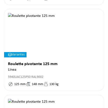
Variantes
Roulette pivotante 125 mm
Linea
5940UAC125P50 RAL9002
125
mm
148
mm
130
kg