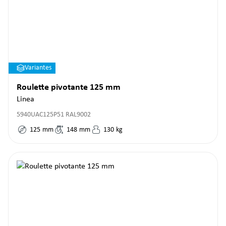
Variantes
Roulette pivotante 125 mm
Linea
5940UAC125P51 RAL9002
125
mm
148
mm
130
kg