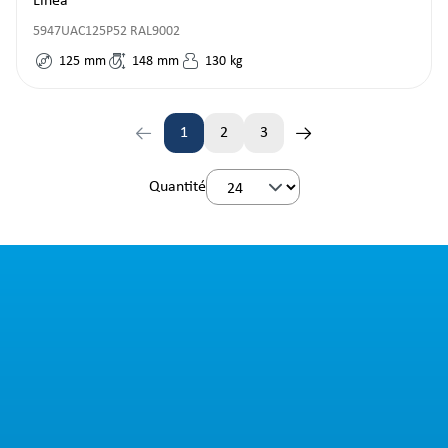
Linea
5947UAC125P52 RAL9002
125
mm
148
mm
130
kg
1
2
3
Page
Page
Page
Quantité