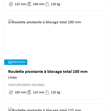
125
mm
148
mm
130
kg
Variantes
Roulette pivotante à blocage total 100 mm
Linea
5947UAP100P51 RAL9002
100
mm
124
mm
120
kg