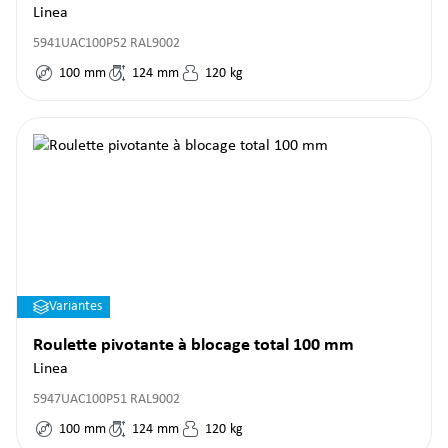
Linea
5941UAC100P52 RAL9002
100
mm
124
mm
120
kg
Variantes
Roulette pivotante à blocage total 100 mm
Linea
5947UAC100P51 RAL9002
100
mm
124
mm
120
kg