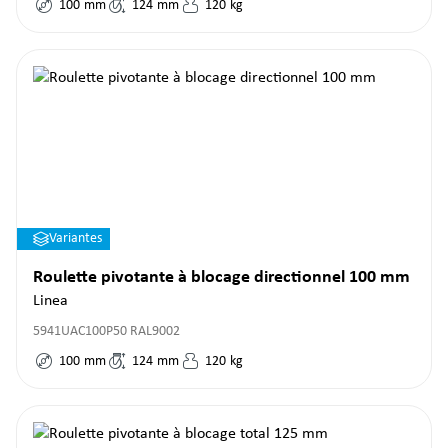
100
mm
124
mm
120
kg
Variantes
Roulette pivotante à blocage directionnel 100 mm
Linea
5941UAC100P50 RAL9002
100
mm
124
mm
120
kg