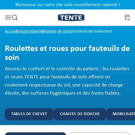
Bienvenue sur notre site web nouvellement repensé !
al
Passer à la recherche
Accueil
Industrie
Santé
Mobilier de santé
Fauteuils de traitement
Roulettes et roues pour fauteuils de
soin
Assurez le confort et le contrôle du patient : les roulettes
et roues TENTE pour fauteuils de soin offrent un
roulement respectueux du sol, une capacité de charge
élevée, des surfaces hygiéniques et des freins fiables.
TABLES DE CHEVET
CHAISES DE DOUCHE
MOBILISAT