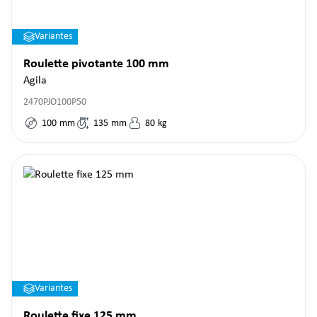
Variantes
Roulette pivotante 100 mm
Agila
2470PJO100P50
100
mm
135
mm
80
kg
Variantes
Roulette fixe 125 mm