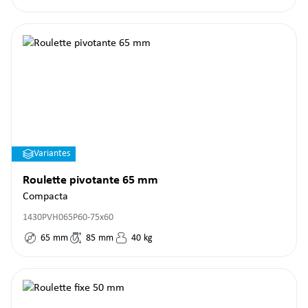
Variantes
Roulette pivotante 65 mm
Compacta
1430PVH065P60-75x60
65
mm
85
mm
40
kg