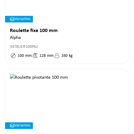
Variantes
Roulette fixe 100 mm
Alpha
3478UER100P62
100
mm
128
mm
160
kg
Variantes