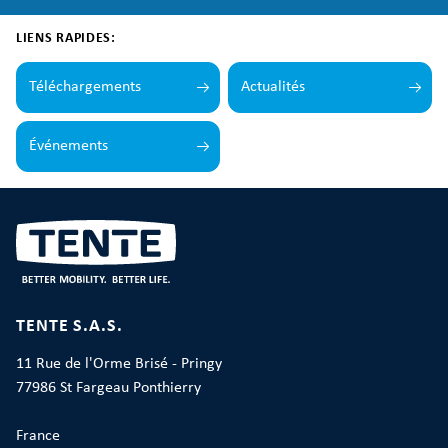
LIENS RAPIDES:
Téléchargements
Actualités
Événements
TENTE S.A.S.
11 Rue de l'Orme Brisé - Pringy
77986 St Fargeau Ponthierry
France