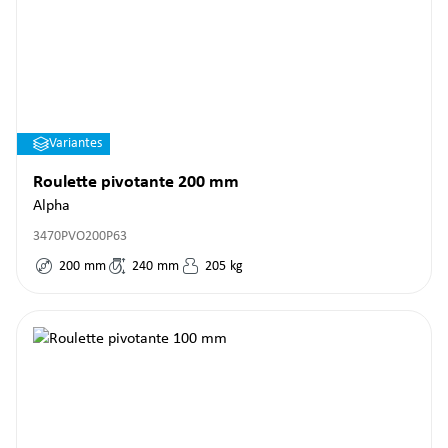
Variantes
Roulette pivotante 200 mm
Alpha
3470PVO200P63
200
mm
240
mm
205
kg