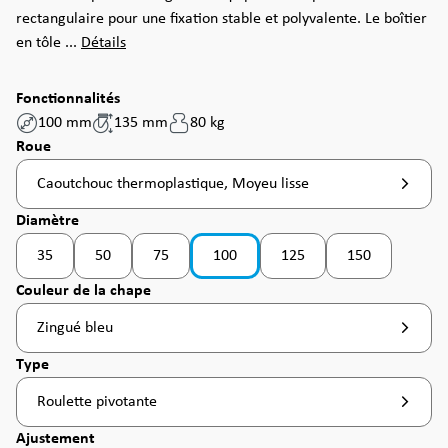
rectangulaire pour une fixation stable et polyvalente. Le boîtier
en tôle ...
Détails
Fonctionnalités
100 mm
135 mm
80 kg
Sélectionnez
Roue
Caoutchouc thermoplastique, Moyeu lisse
Sélectionnez
Diamètre
35
50
75
100
125
150
(Cette option n'est pas disponible pour le moment. )
(Cette option n'est pas disponible pour le moment. )
(Cette option n'est pas disponible pour le moment. )
(Cette option n'
Sélectionnez
Couleur de la chape
Zingué bleu
Sélectionnez
Type
Roulette pivotante
Sélectionnez
Ajustement