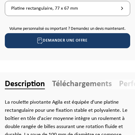
Platine rectangulaire, 77 x 67 mm
Volume personnalisé ou important ? Demandez un devis maintenant.
DEMANDER UNE OFFRE
Description
Téléchargements
Per
La roulette pivotante Agila est équipée d'une platine
rectangulaire pour une fixation stable et polyvalente. Le
boîtier en tôle d'acier moyenne intègre un roulement à
double rangée de billes assurant une rotation fluide et
durable. La roue de 100 mm de diamètre se compose