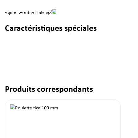
Caractéristiques spéciales
Produits correspondants
Ignorer la galerie de produits